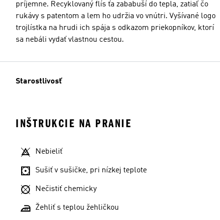
príjemne. Recyklovaný flís ťa zababuší do tepla, zatiaľ čo
rukávy s patentom a lem ho udržia vo vnútri. Vyšívané logo
trojlístka na hrudi ich spája s odkazom priekopníkov, ktorí
sa nebáli vydať vlastnou cestou.
Starostlivosť
INŠTRUKCIE NA PRANIE
Nebieliť
Sušiť v sušičke, pri nízkej teplote
Nečistiť chemicky
Žehliť s teplou žehličkou