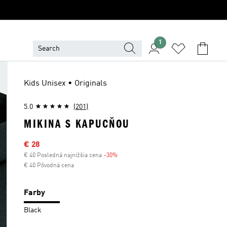
1
Kids Unisex • Originals
5.0
(201)
MIKINA S KAPUCŇOU
Výpredajová cena
€ 28
€ 40 Posledná najnižšia cena
-30%
Zľava
€ 40 Pôvodná cena
Farby
Black