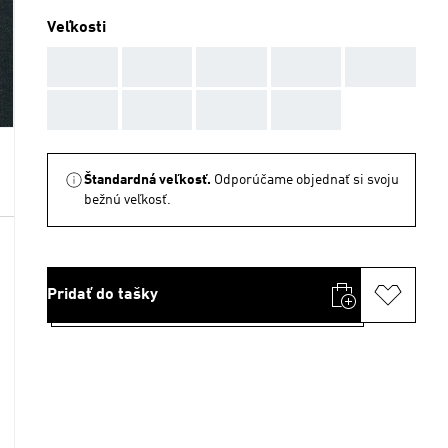
Veľkosti
AAA
AAA
AAA
AAA
AAA
AAA
AAA
AAA
AAA
Štandardná veľkosť.
Odporúčame objednať si svoju
bežnú veľkosť.
Pridať do tašky