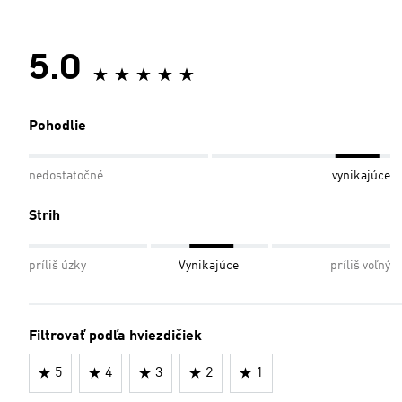
5.0
Pohodlie
nedostatočné
vynikajúce
Strih
príliš úzky
Vynikajúce
príliš voľný
Filtrovať podľa hviezdičiek
5
4
3
2
1