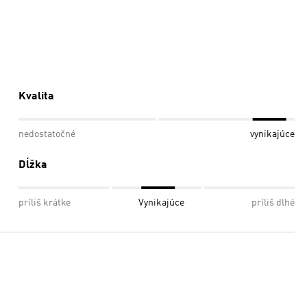
Kvalita
nedostatočné
vynikajúce
Dĺžka
príliš krátke
Vynikajúce
príliš dlhé