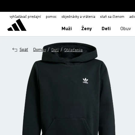
vyhľadávač predajní
pomoc
objednávky a vrátenia
staň sa členom
adi
Muži
Ženy
Deti
Obuv
/
/
Späť
Domov
Deti
Oblečenie