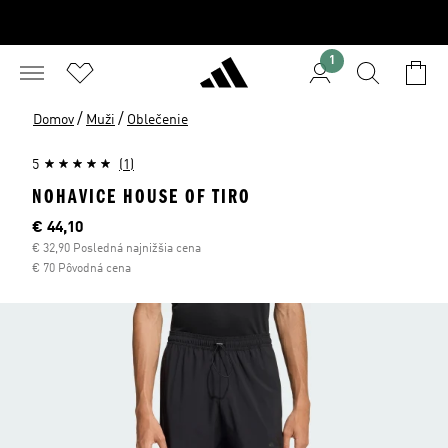
1
/
/
Domov
Muži
Oblečenie
5
(1)
NOHAVICE HOUSE OF TIRO
Aktuálna cena
€ 44,10
€ 32,90 Posledná najnižšia cena
€ 70 Pôvodná cena