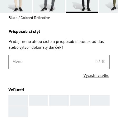
Black / Colored Reflective
Prispôsob si štýl
Pridaj meno alebo číslo a prispôsob si kúsok adidas
alebo vytvor dokonalý darček!
Meno
0 / 10
Vyčistiť všetko
Veľkosti
AAA
AAA
AAA
AAA
AAA
AAA