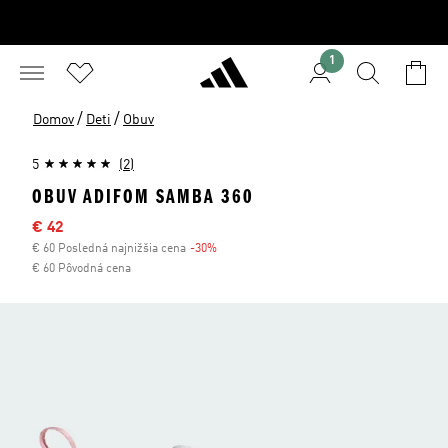
1
/
/
Domov
Deti
Obuv
5
(2)
OBUV ADIFOM SAMBA 360
Výpredajová cena
€ 42
€ 60 Posledná najnižšia cena
-30%
Zľava
€ 60 Pôvodná cena