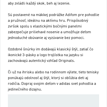
aby zvládli každý skok, beh aj lezenie.
Sú postavené na mäkkej podrážke Adifom pre pohodlie
a pružnosť, ideálnu na aktívnu hru. Prispôsobivý
zvršok spolu s elastickými bočnými panelmi
zabezpečuje priliehavé nosenie a umožňuje deťom
jednoduché obúvanie aj vyzúvanie bez pomoci.
Ozdobné šnúrky im dodávajú klasický štýl, zatiaľ čo
ikonické 3-pásky a logo trojlístka na jazyku si
zachovávajú autentický vzhľad Originals.
Či už na ihrisku alebo na rodinnom výlete, tieto tenisky
ponúkajú odolnosť aj štýl, ktorý si obľúbia deti aj
rodičia. Dopraj svojim deťom v adidas svet pohodlia a
jedinečného dizajnu.