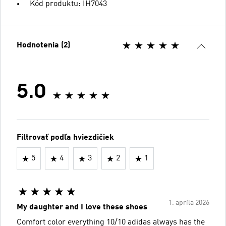
Kód produktu: IH7043
Hodnotenia (2)
5.0
Filtrovať podľa hviezdičiek
5
4
3
2
1
1. apríla 2026
My daughter and I love these shoes
Comfort color everything 10/10 adidas always has the