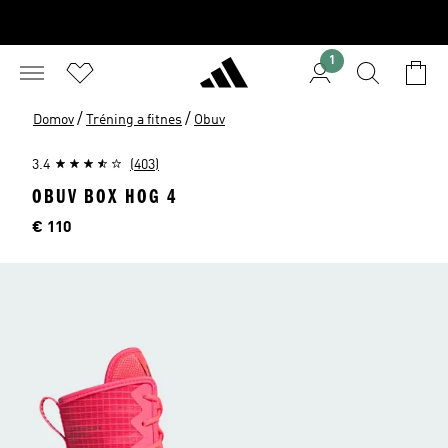
1
/
/
Domov
Tréning a fitnes
Obuv
3.4
(403)
OBUV BOX HOG 4
Cena
€ 110