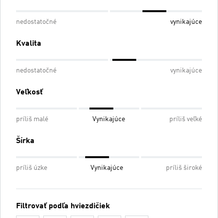
nedostatočné
vynikajúce
Kvalita
nedostatočné
vynikajúce
Veľkosť
príliš malé
Vynikajúce
príliš veľké
Šírka
príliš úzke
Vynikajúce
príliš široké
Filtrovať podľa hviezdičiek