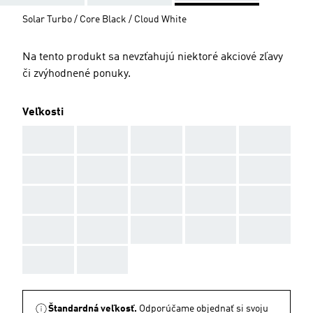
Solar Turbo / Core Black / Cloud White
Na tento produkt sa nevzťahujú niektoré akciové zľavy
či zvýhodnené ponuky.
Veľkosti
AAA
AAA
AAA
AAA
AAA
AAA
AAA
AAA
AAA
AAA
AAA
AAA
AAA
AAA
AAA
AAA
AAA
AAA
AAA
AAA
AAA
AAA
Štandardná veľkosť.
Odporúčame objednať si svoju