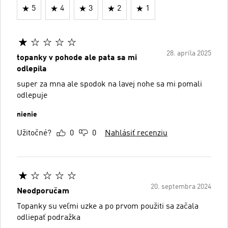
5
4
3
2
1
28. apríla 2025
topanky v pohode ale pata sa mi
odlepila
super za mna ale spodok na lavej nohe sa mi pomali
odlepuje
nienie
Užitočné?
0
0
Nahlásiť recenziu
20. septembra 2024
Neodporučam
Topanky su veľmi uzke a po prvom použiti sa začala
odliepať podražka