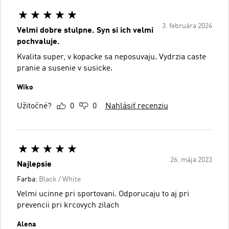
3. februára 2024
Velmi dobre stulpne. Syn si ich velmi
pochvaluje.
Kvalita super, v kopacke sa neposuvaju. Vydrzia caste
pranie a susenie v susicke.
Wiko
Užitočné?
0
0
Nahlásiť recenziu
26. mája 2023
Najlepsie
Farba:
Black / White
Velmi ucinne pri sportovani. Odporucaju to aj pri
prevencii pri krcovych zilach
Alena