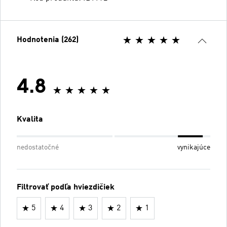
Hodnotenia (262)
4.8
Kvalita
nedostatočné
vynikajúce
Filtrovať podľa hviezdičiek
5
4
3
2
1