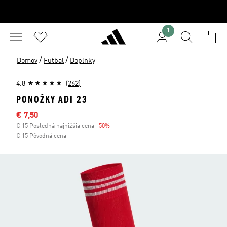
1
/
/
Domov
Futbal
Doplnky
4.8
(262)
PONOŽKY ADI 23
Výpredajová cena
€ 7,50
€ 15 Posledná najnižšia cena
-50%
Zľava
€ 15 Pôvodná cena