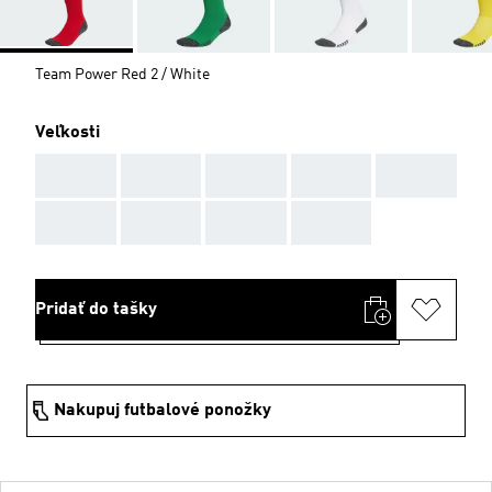
Team Power Red 2 / White
Veľkosti
AAA
AAA
AAA
AAA
AAA
AAA
AAA
AAA
AAA
Pridať do tašky
Nakupuj futbalové ponožky