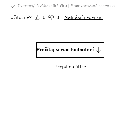
Overený/-á zákazník/-čka
Sponzorovaná recenzia
Užitočné?
0
0
Nahlásiť recenziu
Prečítaj si viac hodnotení
Prejsť na filtre