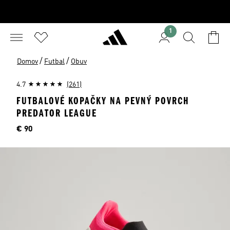
1
/
/
Domov
Futbal
Obuv
4.7
(261)
FUTBALOVÉ KOPAČKY NA PEVNÝ POVRCH
PREDATOR LEAGUE
Cena
€ 90