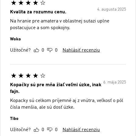
4. augusta 2025
Kvalita za rozumnu cenu.
Na hranie pre amatera v oblastnej sutazi uplne
postacujuce a som spokojny.
Woko
Užitočné?
0
0
Nahlásiť recenziu
6. mája 2025
Kopačky sú pre mňa žiaľ veľmi úzke, inak
fajn.
Kopacky sú celkom príjemné aj z vnútra, veľkosť o pól
čísla menšia, ale sú dosť úzke.
Tibo
Užitočné?
0
0
Nahlásiť recenziu