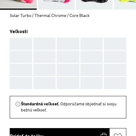
Solar Turbo / Thermal Chrome / Core Black
Veľkosti
AAA
AAA
AAA
AAA
AAA
AAA
AAA
AAA
AAA
AAA
AAA
AAA
AAA
AAA
AAA
AAA
AAA
AAA
AAA
AAA
Štandardná veľkosť.
Odporúčame objednať si svoju
bežnú veľkosť.