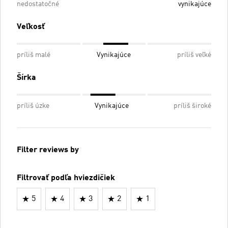
nedostatočné
vynikajúce
Veľkosť
príliš malé
Vynikajúce
príliš veľké
Šírka
príliš úzke
Vynikajúce
príliš široké
Filter reviews by
Filtrovať podľa hviezdičiek
5
4
3
2
1