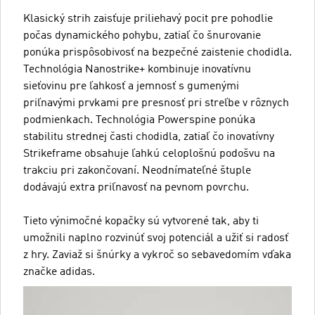
Klasický strih zaisťuje priliehavý pocit pre pohodlie
počas dynamického pohybu, zatiaľ čo šnurovanie
ponúka prispôsobivosť na bezpečné zaistenie chodidla.
Technológia Nanostrike+ kombinuje inovatívnu
sieťovinu pre ľahkosť a jemnosť s gumenými
priľnavými prvkami pre presnosť pri streľbe v rôznych
podmienkach. Technológia Powerspine ponúka
stabilitu strednej časti chodidla, zatiaľ čo inovatívny
Strikeframe obsahuje ľahkú celoplošnú podošvu na
trakciu pri zakončovaní. Neodnímateľné štuple
dodávajú extra priľnavosť na pevnom povrchu.
Tieto výnimočné kopačky sú vytvorené tak, aby ti
umožnili naplno rozvinúť svoj potenciál a užiť si radosť
z hry. Zaviaž si šnúrky a vykroč so sebavedomím vďaka
značke adidas.