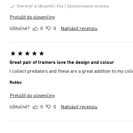
Overený/-á zákazník/-čka
Sponzorovaná recenzia
Preložiť do slovenčiny
Užitočné?
0
0
Nahlásiť recenziu
Great pair of trainers love the design and colour
I collect predators and these are a great addition to my coll
Robbo
Preložiť do slovenčiny
Užitočné?
0
0
Nahlásiť recenziu