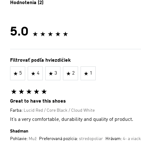
Hodnotenia (2)
5.0
Filtrovať podľa hviezdičiek
5
4
3
2
1
Great to have this shoes
Farba:
Lucid Red / Core Black / Cloud White
It’s a very comfortable, durability and quality of product.
Shadman
Pohlavie:
Muž
Preferovaná pozícia:
stredopoliar
Hrávam:
4- a viac