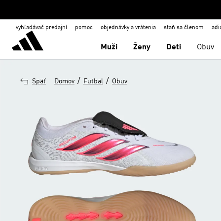
vyhľadávač predajní
pomoc
objednávky a vrátenia
staň sa členom
adi
Muži
Ženy
Deti
Obuv
/
/
Späť
Domov
Futbal
Obuv