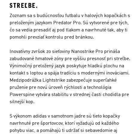
STREĽBE.
Zoznam sa s budúcnosťou futbalu v halových kopačkách s
preloženým jazykom Predator Pro. Sú vytvorené pre tých,
čo sa vedia presadiť aj pod tlakom a navrhnuté tak, aby ti
pomohli prevziať kontrolu pred bránkou.
Inovatívny zvršok zo sieťoviny Nanostrike Pro prináša
zabudované hmatové zóny pre vyššiu presnosť pri streľbe.
Výnimočný preložený jazyk poskytuje hladkú plochu na
kontakt s loptou a spája tradíciu s modernými inováciami.
Medzipodrážka Lightstrike zabezpečuje superľahké
pruženie pre novú úroveň rýchlosti a technológia
Powerspine vytvára stabilitu v strednej časti chodidla pre
silnejší kop.
S výkonom adidas v samotnom jadre sú tieto kopačky
navrhnuté pre športovcov, ktorí vyžadujú od každého
pohybu viac, a pomáhajú ti udržať si sebavedomie aj