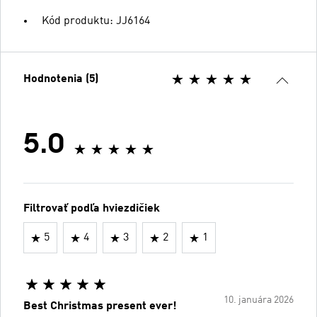
Kód produktu: JJ6164
Hodnotenia (5)
5.0
Filtrovať podľa hviezdičiek
5
4
3
2
1
10. januára 2026
Best Christmas present ever!