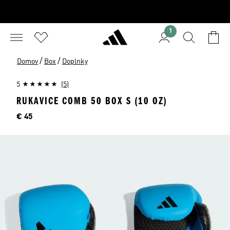
1
/
/
Domov
Box
Doplnky
5
(5)
RUKAVICE COMB 50 BOX S (10 OZ)
Cena
€ 45