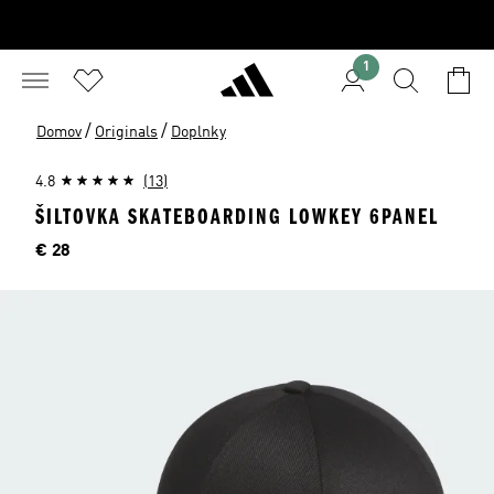
1
/
/
Domov
Originals
Doplnky
4.8
(13)
ŠILTOVKA SKATEBOARDING LOWKEY 6PANEL
Cena
€ 28