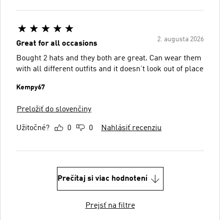
2. augusta 2026
Great for all occasions
Bought 2 hats and they both are great. Can wear them
with all different outfits and it doesn’t look out of place
Kempy67
Preložiť do slovenčiny
Užitočné?
0
0
Nahlásiť recenziu
Prečítaj si viac hodnotení
Prejsť na filtre