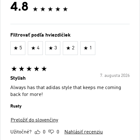
4.8
Filtrovať podľa hviezdičiek
5
4
3
2
1
7. augusta 2026
Stylish
Always has that adidas style that keeps me coming
back for more!
Rusty
Preložiť do slovenčiny
Užitočné?
0
0
Nahlásiť recenziu