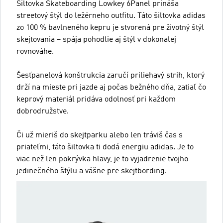
Šiltovka Skateboarding Lowkey 6Panel prináša
streetový štýl do ležérneho outfitu. Táto šiltovka adidas
zo 100 % bavlneného kepru je stvorená pre životný štýl
skejtovania – spája pohodlie aj štýl v dokonalej
rovnováhe.
Šesťpanelová konštrukcia zaručí priliehavý strih, ktorý
drží na mieste pri jazde aj počas bežného dňa, zatiaľ čo
keprový materiál pridáva odolnosť pri každom
dobrodružstve.
Či už mieriš do skejtparku alebo len tráviš čas s
priateľmi, táto šiltovka ti dodá energiu adidas. Je to
viac než len pokrývka hlavy, je to vyjadrenie tvojho
jedinečného štýlu a vášne pre skejtbording.