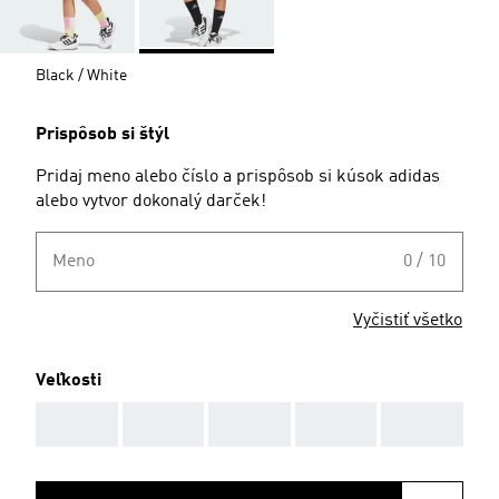
Black / White
Prispôsob si štýl
Pridaj meno alebo číslo a prispôsob si kúsok adidas
alebo vytvor dokonalý darček!
Meno
0 / 10
Vyčistiť všetko
Veľkosti
AAA
AAA
AAA
AAA
AAA