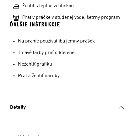
Žehliť s teplou žehličkou
Prať v práčke v studenej vode, šetrný program
ĎALŠIE INŠTRUKCIE
Na pranie používať iba jemný prášok
Tmavé farby prať oddelene
Nežehliť grafiku
Prať a žehliť naruby
Detaily