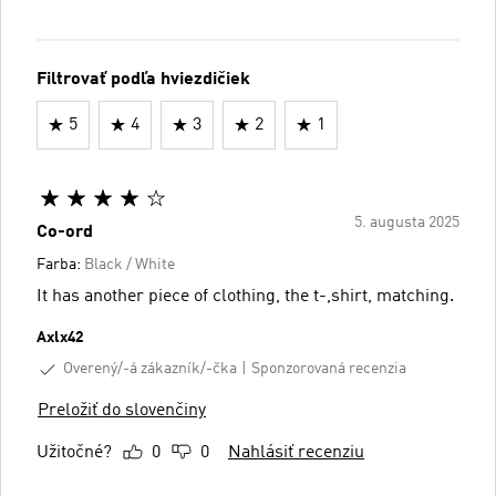
Filtrovať podľa hviezdičiek
5
4
3
2
1
5. augusta 2025
Co-ord
Farba:
Black / White
It has another piece of clothing, the t-,shirt, matching.
Axlx42
Overený/-á zákazník/-čka
Sponzorovaná recenzia
Preložiť do slovenčiny
Užitočné?
0
0
Nahlásiť recenziu