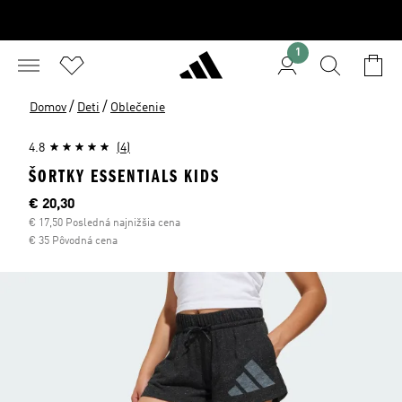
1
/
/
Domov
Deti
Oblečenie
4.8
(4)
ŠORTKY ESSENTIALS KIDS
Aktuálna cena
€ 20,30
€ 17,50 Posledná najnižšia cena
€ 35 Pôvodná cena