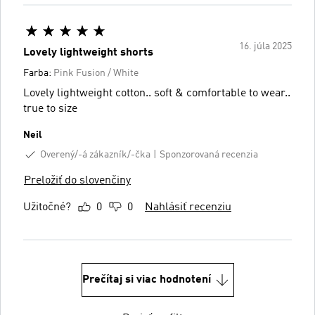
16. júla 2025
Lovely lightweight shorts
Farba:
Pink Fusion / White
Lovely lightweight cotton.. soft & comfortable to wear..
true to size
Neil
Overený/-á zákazník/-čka
Sponzorovaná recenzia
Preložiť do slovenčiny
Užitočné?
0
0
Nahlásiť recenziu
Prečítaj si viac hodnotení