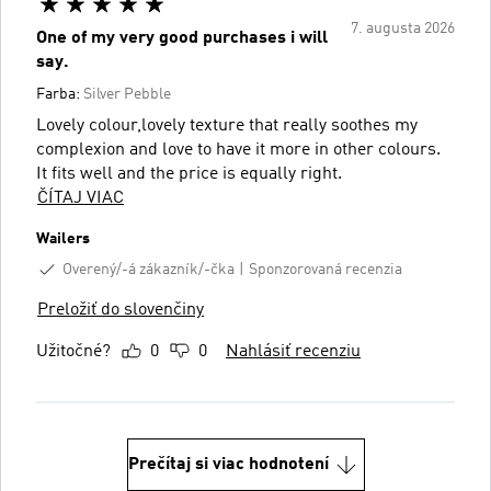
7. augusta 2026
One of my very good purchases i will
say.
Farba:
Silver Pebble
Lovely colour,lovely texture that really soothes my
complexion and love to have it more in other colours.
It fits well and the price is equally right.
ČÍTAJ VIAC
Wailers
Overený/-á zákazník/-čka
Sponzorovaná recenzia
Preložiť do slovenčiny
Užitočné?
0
0
Nahlásiť recenziu
Prečítaj si viac hodnotení