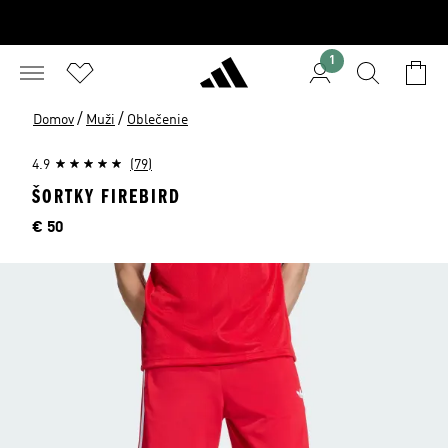
1
/
/
Domov
Muži
Oblečenie
4.9
(79)
ŠORTKY FIREBIRD
Cena
€ 50