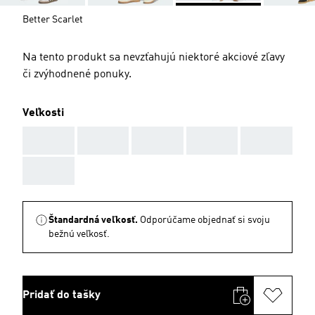
Better Scarlet
Na tento produkt sa nevzťahujú niektoré akciové zľavy
či zvýhodnené ponuky.
Veľkosti
AAA
AAA
AAA
AAA
AAA
AAA
Štandardná veľkosť.
Odporúčame objednať si svoju
bežnú veľkosť.
Pridať do tašky