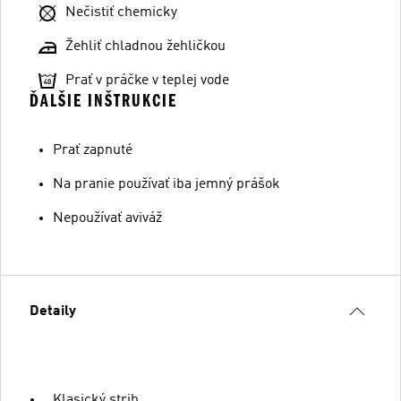
Nečistiť chemicky
Žehliť chladnou žehličkou
Prať v práčke v teplej vode
ĎALŠIE INŠTRUKCIE
Prať zapnuté
Na pranie používať iba jemný prášok
Nepoužívať aviváž
Detaily
Klasický strih