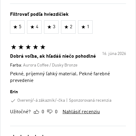
Filtrovať podľa hviezdičiek
5
4
3
2
1
16. júna 2026
Dobrá voľba, ak hľadáš niečo pohodlné
Farba:
Aurora Coffee / Dusky Bronze
Pekné, príjemný ľahký material. Pekné farebné
prevedenie
Erin
Overený/-á zákazník/-čka
Sponzorovaná recenzia
Užitočné?
0
0
Nahlásiť recenziu