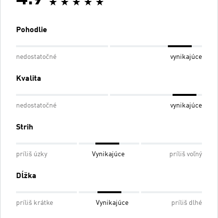
Pohodlie
nedostatočné
vynikajúce
Kvalita
nedostatočné
vynikajúce
Strih
príliš úzky
Vynikajúce
príliš voľný
Dĺžka
príliš krátke
Vynikajúce
príliš dlhé