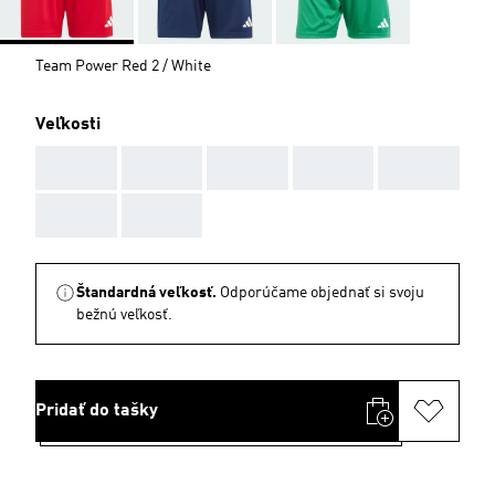
Team Power Red 2 / White
Veľkosti
AAA
AAA
AAA
AAA
AAA
AAA
AAA
Štandardná veľkosť.
Odporúčame objednať si svoju
bežnú veľkosť.
Pridať do tašky