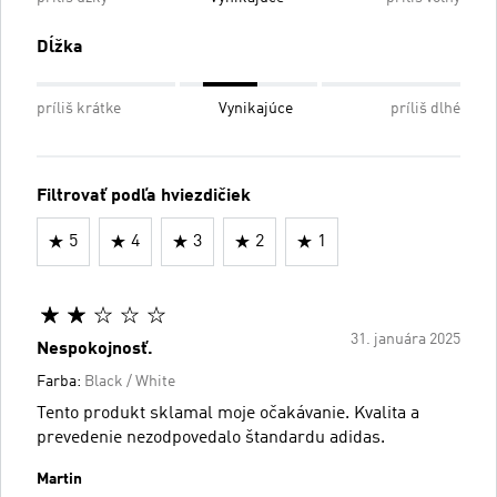
Dĺžka
príliš krátke
Vynikajúce
príliš dlhé
Filtrovať podľa hviezdičiek
5
4
3
2
1
31. januára 2025
Nespokojnosť.
Farba:
Black / White
Tento produkt sklamal moje očakávanie. Kvalita a
prevedenie nezodpovedalo štandardu adidas.
Martin