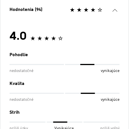
Hodnotenia (94)
4.0
Pohodlie
nedostatočné
vynikajúce
Kvalita
nedostatočné
vynikajúce
Strih
príliš úzky
Vynikajúce
príliš voľný