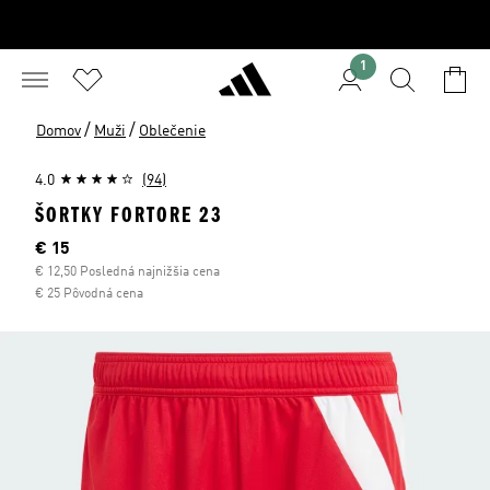
1
/
/
Domov
Muži
Oblečenie
4.0
(94)
ŠORTKY FORTORE 23
Aktuálna cena
€ 15
€ 12,50 Posledná najnižšia cena
€ 25 Pôvodná cena