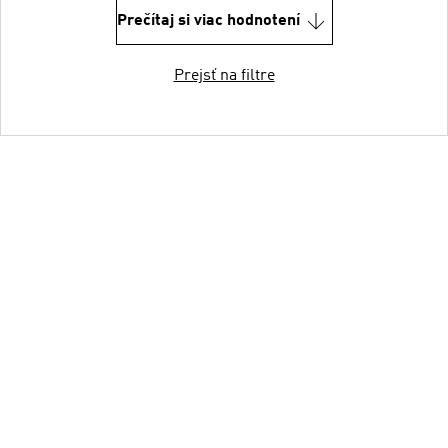
Prečítaj si viac hodnotení
Prejsť na filtre