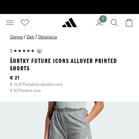
1
/
/
Domov
Deti
Oblečenie
5
(6)
ŠORTKY FUTURE ICONS ALLOVER PRINTED
SHORTS
Aktuálna cena
€ 21
€ 14,10 Posledná najnižšia cena
€ 30 Pôvodná cena