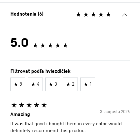
Hodnotenia (6)
5.0
Filtrovať podľa hviezdičiek
5
4
3
2
1
3. augusta 2026
Amazing
It was that good i bought them in every color would
definitely recommend this product