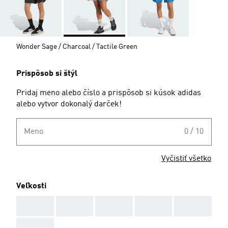
Wonder Sage / Charcoal / Tactile Green
Prispôsob si štýl
Pridaj meno alebo číslo a prispôsob si kúsok adidas
alebo vytvor dokonalý darček!
Meno
0 / 10
Vyčistiť všetko
Veľkosti
AAA
AAA
AAA
AAA
AAA
AAA