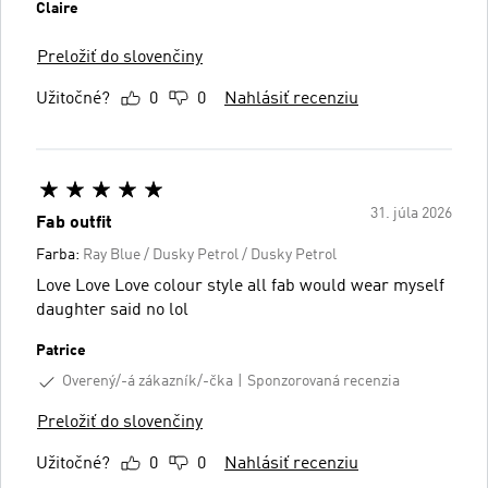
Claire
Preložiť do slovenčiny
Užitočné?
0
0
Nahlásiť recenziu
31. júla 2026
Fab outfit
Farba:
Ray Blue / Dusky Petrol / Dusky Petrol
Love Love Love colour style all fab would wear myself
daughter said no lol
Patrice
Overený/-á zákazník/-čka
Sponzorovaná recenzia
Preložiť do slovenčiny
Užitočné?
0
0
Nahlásiť recenziu