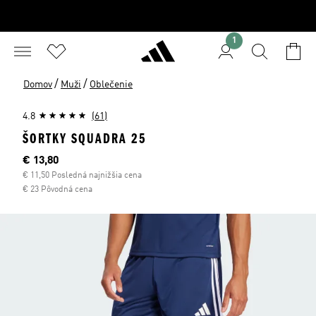
1
/
/
Domov
Muži
Oblečenie
4.8
(61)
ŠORTKY SQUADRA 25
Aktuálna cena
€ 13,80
€ 11,50 Posledná najnižšia cena
€ 23 Pôvodná cena