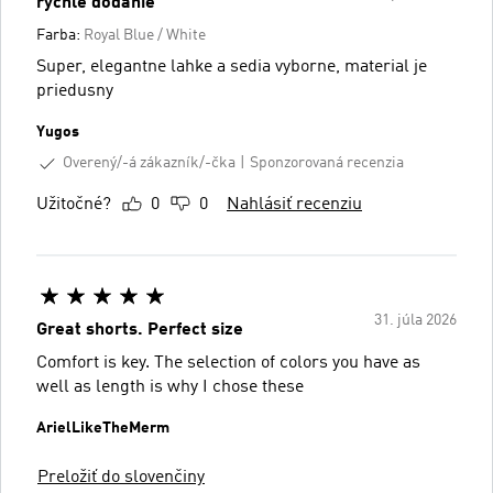
rychle dodanie
Farba:
Royal Blue / White
Super, elegantne lahke a sedia vyborne, material je
priedusny
Yugos
Overený/-á zákazník/-čka
Sponzorovaná recenzia
Užitočné?
0
0
Nahlásiť recenziu
31. júla 2026
Great shorts. Perfect size
Comfort is key. The selection of colors you have as
well as length is why I chose these
ArielLikeTheMerm
Preložiť do slovenčiny