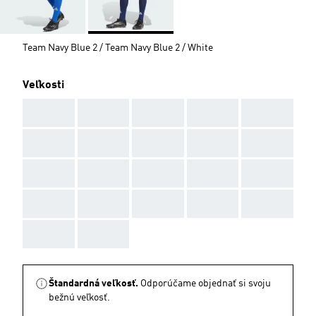
Team Navy Blue 2 / Team Navy Blue 2 / White
Veľkosti
AAA
AAA
AAA
AAA
AAA
AAA
AAA
AAA
AAA
AAA
AAA
AAA
AAA
AAA
AAA
AAA
AAA
AAA
AAA
AAA
AAA
AAA
Štandardná veľkosť.
Odporúčame objednať si svoju
bežnú veľkosť.