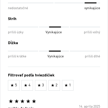
nedostatočné
vynikajúce
Strih
príliš úzky
Vynikajúce
príliš voľný
Dĺžka
príliš krátke
Vynikajúce
príliš dlhé
Filtrovať podľa hviezdičiek
5
4
3
2
1
14. apríla 2025