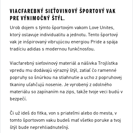
VIACFAREBNÝ SIEŤOVINOVÝ ŠPORTOVÝ VAK
PRE VÝNIMOČNÝ ŠTÝL.
Urob dojem s týmto športovým vakom Love Unites,
ktorý oslavuje individualitu a jednotu. Tento športový
vak je inšpirovaný vibrujúcou energiou Pride a spája
tradíciu adidas s modernou funkčnosťou.
Viacfarebný sieťovinový materiál a nášivka Trojlístka
vpredu mu dodávajú výrazný štýl, zatiaľ čo ramenné
popruhy so šnúrkou na stiahnutie a ucho z popruhovej
tkaniny uľahčujú nosenie. Je vyrobený z odolného
materiálu so zapínaním na zips, takže tvoje veci budú v
bezpečí.
Či už ideš do fitka, von s priateľmi alebo do mesta, v
tomto športovom vaku budeš mať všetko poruke a tvoj
štýl bude neprehliadnuteľný.