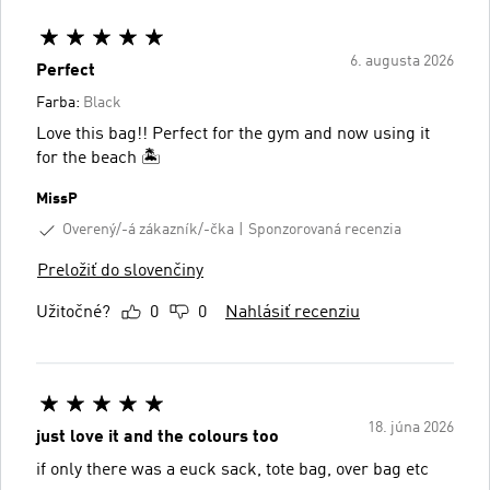
6. augusta 2026
Perfect
Farba:
Black
Love this bag!! Perfect for the gym and now using it
for the beach 🏝️
MissP
Overený/-á zákazník/-čka
Sponzorovaná recenzia
Preložiť do slovenčiny
Užitočné?
0
0
Nahlásiť recenziu
18. júna 2026
just love it and the colours too
if only there was a euck sack, tote bag, over bag etc