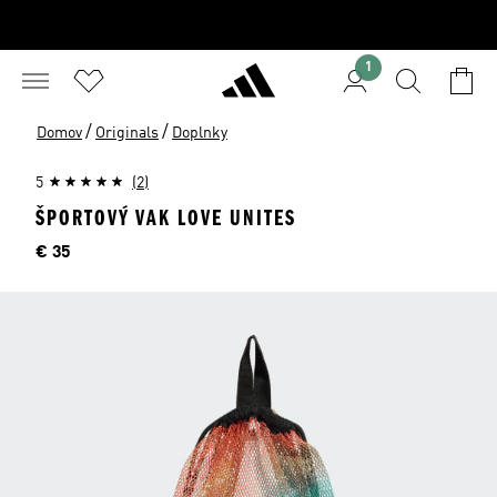
1
/
/
Domov
Originals
Doplnky
5
(2)
ŠPORTOVÝ VAK LOVE UNITES
Cena
€ 35