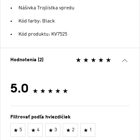
Nášivka Trojlístka vpredu
Kód farby: Black
Kód produktu: KV7525
Hodnotenia (2)
5.0
Filtrovať podľa hviezdičiek
5
4
3
2
1