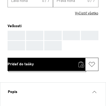
Ľavá noha
0 / 7
Pravá noha
0 / 7
Vyčistiť všetko
Veľkosti
AAA
AAA
AAA
AAA
AAA
AAA
AAA
AAA
Pridať do tašky
Popis