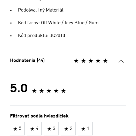
Podošva: Iný Materiál
Kód farby: Off White / Icey Blue / Gum
Kód produktu: JQ2010
Hodnotenia (44)
5.0
Filtrovať podľa hviezdičiek
5
4
3
2
1