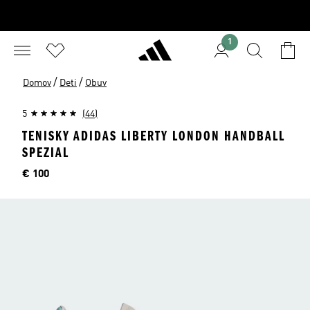
1
/
/
Domov
Deti
Obuv
5
(44)
TENISKY ADIDAS LIBERTY LONDON HANDBALL
SPEZIAL
Cena
€ 100