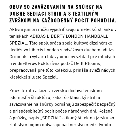
OBUV SO ZAVÄZOVANÍM NA ŠNÚRKY NA
DOBRE SEDIACI STRIH A S TEXTILNÝM
ZVRŠKOM NA KAŽDODENNÝ POCIT POHODLIA.
Aktívni juniori môžu vyjadriť svoju umeleckú stránku v
teniskách ADIDAS LIBERTY LONDON HANDBALL
SPEZIAL. Táto spolupráca spája kultové dizajnérske
dedičstvo Liberty London s odvážnym duchom adidas
Originals a vytvára tak výnimočný vzhľad pre mladých
trendsetterov. Exkluzívna potlač Delft Blooms,
prepracovaná pre túto kolekciu, prináša svieži nádych
klasickej siluete Spezial.
Zmes textilu a kože vo zvršku dodáva teniskám
odolnosť a štruktúru, zatiaľ čo klasický strih a
zaväzovanie na šnúrky pomáhajú zabezpečiť bezpečný
a prispôsobiteľný pocit počas náročných dní. Kožené
3 prúžky, nápis „SPEZIAL“ a tkaný štítok na jazyku so
zlatistým logom dotvárajú partnerstvo medzi týmito