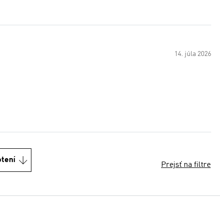
14. júla 2026
otení
Prejsť na filtre