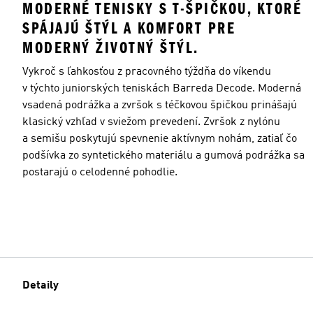
MODERNÉ TENISKY S T-ŠPIČKOU, KTORÉ
SPÁJAJÚ ŠTÝL A KOMFORT PRE
MODERNÝ ŽIVOTNÝ ŠTÝL.
Vykroč s ľahkosťou z pracovného týždňa do víkendu
v týchto juniorských teniskách Barreda Decode. Moderná
vsadená podrážka a zvršok s téčkovou špičkou prinášajú
klasický vzhľad v sviežom prevedení. Zvršok z nylónu
a semišu poskytujú spevnenie aktívnym nohám, zatiaľ čo
podšívka zo syntetického materiálu a gumová podrážka sa
postarajú o celodenné pohodlie.
Detaily