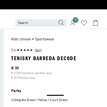
1
Kids Unisex • Sportswear
5.0
(341)
TENISKY BARREDA DECODE
Aktuálna cena
€ 33
€ 27,50 Posledná najnižšia cena
€ 55 Pôvodná cena
Farby
Collegiate Green / Yellow / Court Green