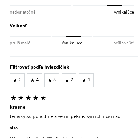
nedostatočné
vynikajúce
Veľkosť
príliš malé
Vynikajúce
príliš veľké
Filtrovať podľa hviezdičiek
5
4
3
2
1
krasne
tenisky su pohodlne a velmi pekne. syn ich nosi rad.
sisa