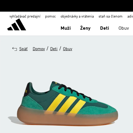
vyhľadávač predajní
pomoc
objednávky a vrátenia
staň sa členom
adi
Muži
Ženy
Deti
Obuv
/
/
Späť
Domov
Deti
Obuv