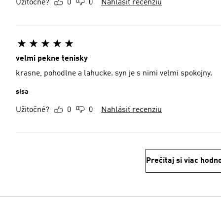
Užitočné?
0
0
Nahlásiť recenziu
velmi pekne tenisky
krasne, pohodlne a lahucke. syn je s nimi velmi spokojny.
sisa
Užitočné?
0
0
Nahlásiť recenziu
Prečítaj si viac hodn