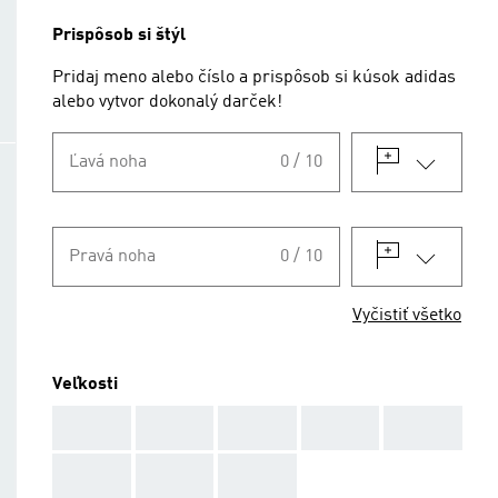
Prispôsob si štýl
Pridaj meno alebo číslo a prispôsob si kúsok adidas
alebo vytvor dokonalý darček!
Ľavá noha
0 / 10
Pravá noha
0 / 10
Vyčistiť všetko
Veľkosti
AAA
AAA
AAA
AAA
AAA
AAA
AAA
AAA