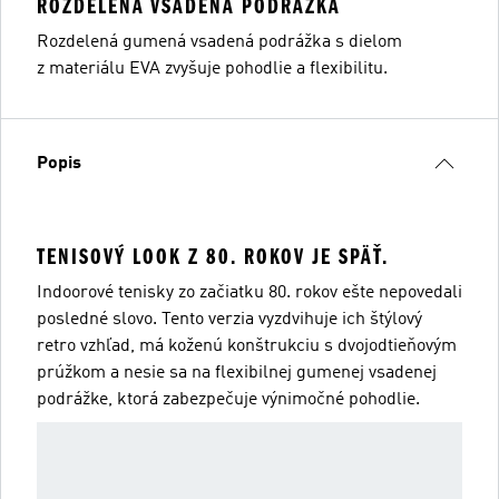
ROZDELENÁ VSADENÁ PODRÁŽKA
Rozdelená gumená vsadená podrážka s dielom
z materiálu EVA zvyšuje pohodlie a flexibilitu.
Popis
TENISOVÝ LOOK Z 80. ROKOV JE SPÄŤ.
Indoorové tenisky zo začiatku 80. rokov ešte nepovedali
posledné slovo. Tento verzia vyzdvihuje ich štýlový
retro vzhľad, má koženú konštrukciu s dvojodtieňovým
prúžkom a nesie sa na flexibilnej gumenej vsadenej
podrážke, ktorá zabezpečuje výnimočné pohodlie.