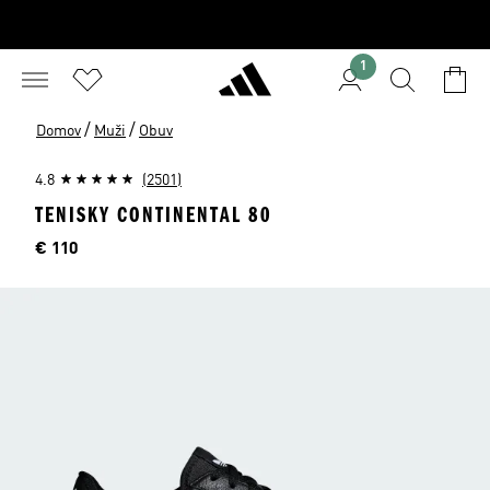
1
/
/
Domov
Muži
Obuv
4.8
(2501)
TENISKY CONTINENTAL 80
Cena
€ 110