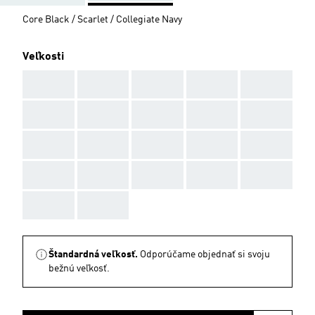
Core Black / Scarlet / Collegiate Navy
Veľkosti
AAA
AAA
AAA
AAA
AAA
AAA
AAA
AAA
AAA
AAA
AAA
AAA
AAA
AAA
AAA
AAA
AAA
AAA
AAA
AAA
AAA
AAA
Štandardná veľkosť.
Odporúčame objednať si svoju
bežnú veľkosť.