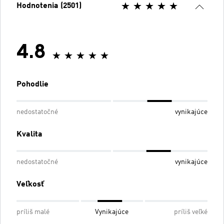
Hodnotenia (2501)
4.8
Pohodlie
nedostatočné
vynikajúce
Kvalita
nedostatočné
vynikajúce
Veľkosť
príliš malé
Vynikajúce
príliš veľké