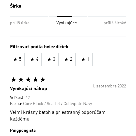
Šírka
príliš úzke
Vynikajúce
príliš široké
Filtrovať podľa hviezdičiek
5
4
3
2
1
1. septembra 2022
Vynikajúci nákup
Veľkosť:
42
Farba:
Core Black / Scarlet / Collegiate Navy
Velmi krásny batoh a priestranný odporúčam
každému
Pingpongista