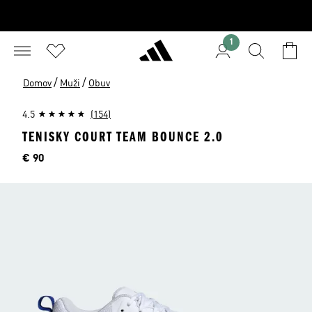
1
/
/
Domov
Muži
Obuv
4.5
(154)
TENISKY COURT TEAM BOUNCE 2.0
Cena
€ 90