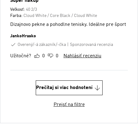
Super nakup
Veľkosť:
40 2/3
Farba:
Cloud White / Core Black / Cloud White
Dizajnovo pekne a pohodlne tenisky. Ideálne pre šport
JankoHrasko
Overený/-á zákazník/-čka
Sponzorovaná recenzia
Užitočné?
0
0
Nahlásiť recenziu
Prečítaj si viac hodnotení
Prejsť na filtre