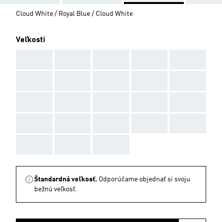
Cloud White / Royal Blue / Cloud White
Veľkosti
AAA
AAA
AAA
AAA
AAA
AAA
AAA
AAA
AAA
AAA
AAA
AAA
AAA
AAA
AAA
AAA
AAA
AAA
AAA
AAA
AAA
AAA
AAA
Štandardná veľkosť.
Odporúčame objednať si svoju
bežnú veľkosť.