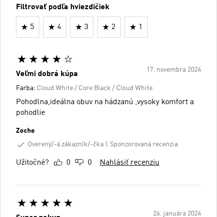
Filtrovať podľa hviezdičiek
5
4
3
2
1
17. novembra 2024
Veľmi dobrá kúpa
Farba:
Cloud White / Core Black / Cloud White
Pohodlna,ideálna obuv na hádzanú ,vysoky komfort a
pohodlie
Zoche
Overený/-á zákazník/-čka
Sponzorovaná recenzia
Užitočné?
0
0
Nahlásiť recenziu
26. januára 2024