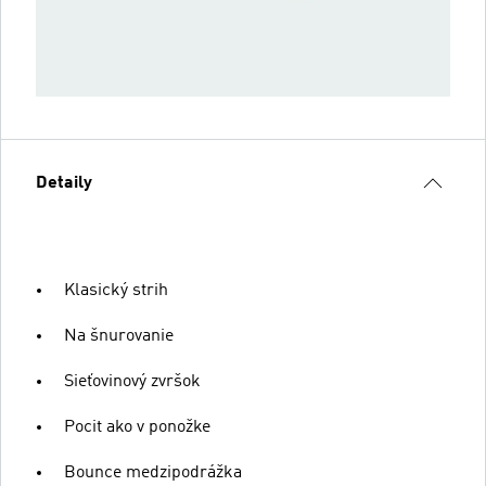
Detaily
Klasický strih
Na šnurovanie
Sieťovinový zvršok
Pocit ako v ponožke
Bounce medzipodrážka