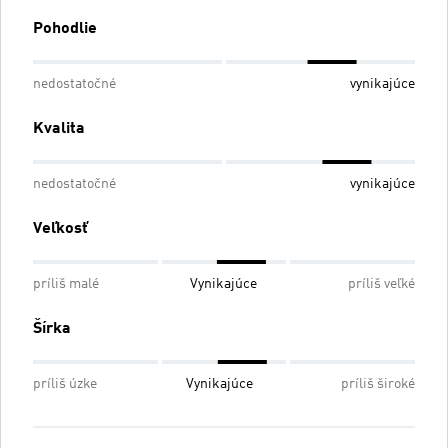
Pohodlie
nedostatočné
vynikajúce
Kvalita
nedostatočné
vynikajúce
Veľkosť
príliš malé
Vynikajúce
príliš veľké
Šírka
príliš úzke
Vynikajúce
príliš široké