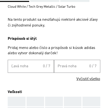
Cloud White / Tech Grey Metallic / Solar Turbo
Na tento produkt sa nevzťahujú niektoré akciové zľavy
či zvýhodnené ponuky.
Prispôsob si štýl
Pridaj meno alebo číslo a prispôsob si kúsok adidas
alebo vytvor dokonalý darček!
Ľavá noha
0 / 7
Pravá noha
0 / 7
Vyčistiť všetko
Veľkosti
AAA
AAA
AAA
AAA
AAA