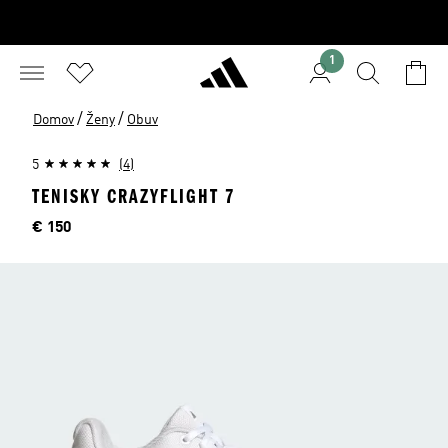
1
/
/
Domov
Ženy
Obuv
5
(4)
TENISKY CRAZYFLIGHT 7
Cena
€ 150