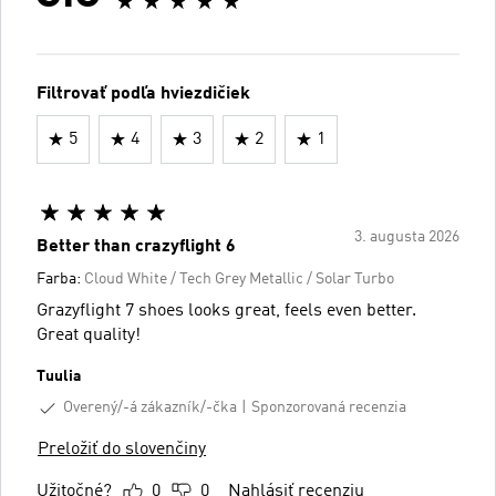
Filtrovať podľa hviezdičiek
5
4
3
2
1
3. augusta 2026
Better than crazyflight 6
Farba:
Cloud White / Tech Grey Metallic / Solar Turbo
Grazyflight 7 shoes looks great, feels even better.
Great quality!
Tuulia
Overený/-á zákazník/-čka
Sponzorovaná recenzia
Preložiť do slovenčiny
Užitočné?
0
0
Nahlásiť recenziu