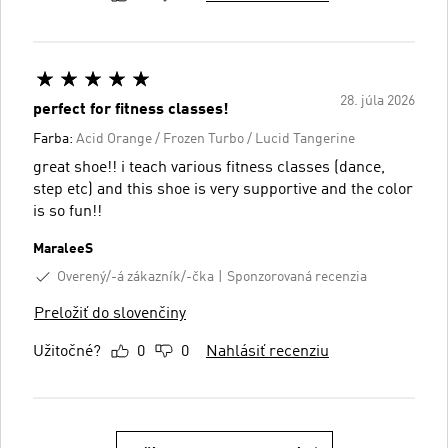
28. júla 2026
perfect for fitness classes!
Farba:
Acid Orange / Frozen Turbo / Lucid Tangerine
great shoe!! i teach various fitness classes (dance,
step etc) and this shoe is very supportive and the color
is so fun!!
MaraleeS
Overený/-á zákazník/-čka
Sponzorovaná recenzia
Preložiť do slovenčiny
Užitočné?
0
0
Nahlásiť recenziu