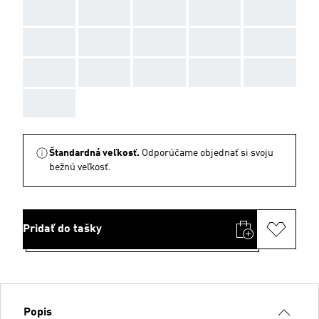
AAA
AAA
AAA
AAA
AAA
AAA
AAA
AAA
AAA
AAA
AAA
AAA
AAA
AAA
AAA
AAA
Štandardná veľkosť.
Odporúčame objednať si svoju
bežnú veľkosť.
Pridať do tašky
Popis