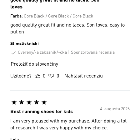
good quality great fit and no laces. Son
loves
Farba:
Core Black / Core Black / Core Black
good quality great fit and no laces. Son loves. easy to
put on
Slimslicknicki
Overený/-á zákazník/-čka
Sponzorovaná recenzia
Preložiť do slovenčiny
Užitočné?
0
0
Nahlásiť recenziu
4. augusta 2026
Best running shoes for kids
I am very pleased with my purchase. After doing a lot
of research I was very happy with my choice.
Lolz