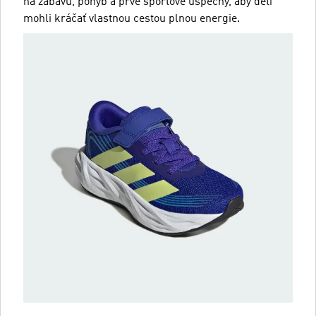
na zábavu, pohyb a prvé športové úspechy, aby deti
mohli kráčať vlastnou cestou plnou energie.