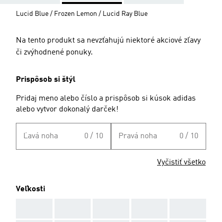
Lucid Blue / Frozen Lemon / Lucid Ray Blue
Na tento produkt sa nevzťahujú niektoré akciové zľavy
či zvýhodnené ponuky.
Prispôsob si štýl
Pridaj meno alebo číslo a prispôsob si kúsok adidas
alebo vytvor dokonalý darček!
Ľavá noha
0 / 10
Pravá noha
0 / 10
Vyčistiť všetko
Veľkosti
AAA
AAA
AAA
AAA
AAA