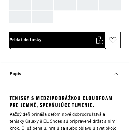
AAA
AAA
AAA
AAA
AAA
AAA
AAA
Pridať do tašky
Popis
TENISKY S MEDZIPODRÁŽKOU CLOUDFOAM
PRE JEMNÉ, SPEVŇUJÚCE TLMENIE.
Každý deň prináša deťom nové dobrodružstvá a
tenisky Galaxy 8 EL Shoes sú pripravené držať s nimi
krok. Či už behajú, hrajú sa alebo objavujú svet okolo