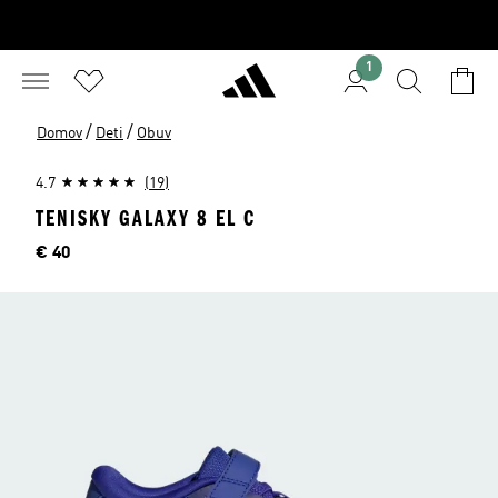
1
/
/
Domov
Deti
Obuv
4.7
(19)
TENISKY GALAXY 8 EL C
Cena
€ 40