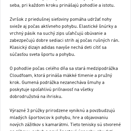
seba, pri každom kroku prinášajú pohodlie a istotu.
Zvršok z priedušnej sieťoviny pomáha udržať nohy
svieže aj počas aktívneho pohybu. Elastické šnúrky a
vrchný pásik na suchý zips uľahčujú obúvanie a
zabezpečujú dobre sediaci strih aj počas rušných rán.
Klasický dizajn adidas navyše nechá deti cítiť sa
súčasťou sveta športu a pohybu.
O pohodlie počas celého dňa sa stará medzipodrážka
Cloudfoam, ktorá prináša mäkké tlmenie a pružný
krok. Gumená podrážka nezanecháva šmuhy a
poskytuje spoľahlivú priľnavosť na všetky
dobrodružstvá na ihrisku.
Výrazné 3 prúžky prirodzene vyniknú a povzbudzujú
mladých športovcov k pohybu, hre a objavovaniu
nových zážitkov s kamarátmi. Tieto tenisky sú stvorené