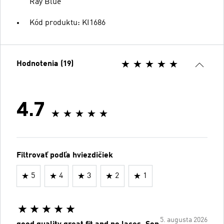
Ray Blue
Kód produktu: KI1686
Hodnotenia (19)
4.7
Filtrovať podľa hviezdičiek
5
4
3
2
1
5. augusta 2026