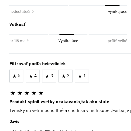
nedostatočné
vynikajúce
Veľkosť
príliš malé
Vynikajúce
príliš veľké
Filtrovať podľa hviezdičiek
5
4
3
2
1
Produkt splnil všetky očakávania,tak ako stále
Tenisky sú veľmi pohodlné a chodí sa v nich super.Farba je
David