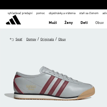
vyhľadávač predajní
pomoc
objednávky a vrátenia
staň sa členom
adi
Muži
Ženy
Deti
Obuv
/
/
Späť
Domov
Originals
Obuv