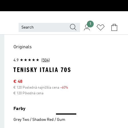
1
Originals
4.9
(504)
TENISKY ITALIA 70S
Výpredajová cena
€ 48
€ 120 Posledná najnižšia cena
-60%
Zľava
€ 120 Pôvodná cena
Farby
Grey Two / Shadow Red / Gum