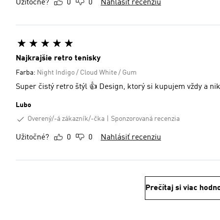
Užitočné?
0
0
Nahlásiť recenziu
Najkrajšie retro tenisky
Farba:
Night Indigo / Cloud White / Gum
Super čistý retro štýl 👍 Design, ktorý si kupujem vždy a n
Lubo
Overený/-á zákazník/-čka
Sponzorovaná recenzia
Užitočné?
0
0
Nahlásiť recenziu
Prečítaj si viac hodn