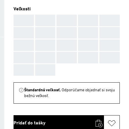
Veľkosti
AAA
AAA
AAA
AAA
AAA
AAA
AAA
AAA
AAA
AAA
AAA
AAA
AAA
AAA
AAA
AAA
AAA
AAA
AAA
AAA
AAA
AAA
Štandardná veľkosť.
Odporúčame objednať si svoju
bežnú veľkosť.
Pridať do tašky