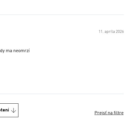
11. apríla 2026
ikdy ma neomrzí
otení
Prejsť na filtre