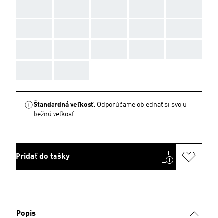
AAA
AAA
AAA
AAA
AAA
AAA
AAA
AAA
AAA
AAA
AAA
AAA
AAA
AAA
AAA
AAA
AAA
Štandardná veľkosť.
Odporúčame objednať si svoju
bežnú veľkosť.
Pridať do tašky
Popis