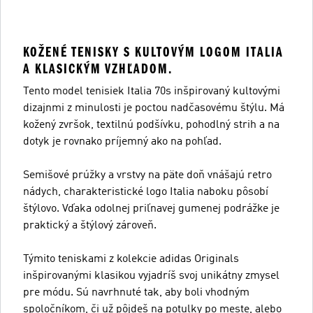
KOŽENÉ TENISKY S KULTOVÝM LOGOM ITALIA
A KLASICKÝM VZHĽADOM.
Tento model tenisiek Italia 70s inšpirovaný kultovými
dizajnmi z minulosti je poctou nadčasovému štýlu. Má
kožený zvršok, textilnú podšívku, pohodlný strih a na
dotyk je rovnako príjemný ako na pohľad.
Semišové prúžky a vrstvy na päte doň vnášajú retro
nádych, charakteristické logo Italia naboku pôsobí
štýlovo. Vďaka odolnej priľnavej gumenej podrážke je
praktický a štýlový zároveň.
Týmito teniskami z kolekcie adidas Originals
inšpirovanými klasikou vyjadríš svoj unikátny zmysel
pre módu. Sú navrhnuté tak, aby boli vhodným
spoločníkom, či už pôjdeš na potulky po meste, alebo