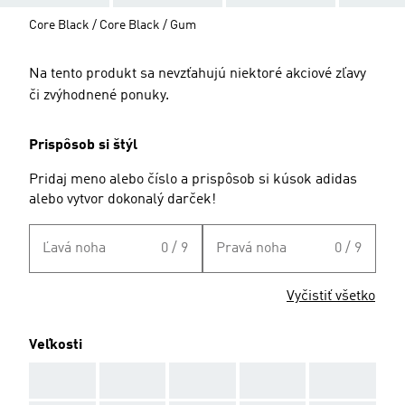
Core Black / Core Black / Gum
Na tento produkt sa nevzťahujú niektoré akciové zľavy
či zvýhodnené ponuky.
Prispôsob si štýl
Pridaj meno alebo číslo a prispôsob si kúsok adidas
alebo vytvor dokonalý darček!
Ľavá noha
0 / 9
Pravá noha
0 / 9
Vyčistiť všetko
Veľkosti
AAA
AAA
AAA
AAA
AAA