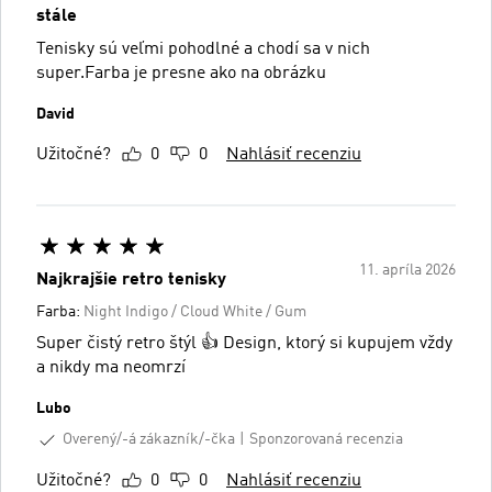
stále
Tenisky sú veľmi pohodlné a chodí sa v nich
super.Farba je presne ako na obrázku
David
Užitočné?
0
0
Nahlásiť recenziu
11. apríla 2026
Najkrajšie retro tenisky
Farba:
Night Indigo / Cloud White / Gum
Super čistý retro štýl 👍 Design, ktorý si kupujem vždy
a nikdy ma neomrzí
Lubo
Overený/-á zákazník/-čka
Sponzorovaná recenzia
Užitočné?
0
0
Nahlásiť recenziu