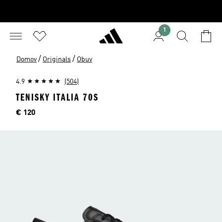
1
/
/
Domov
Originals
Obuv
4.9
(504)
TENISKY ITALIA 70S
Cena
€ 120