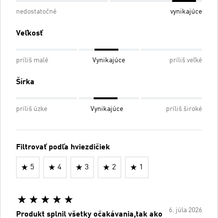
nedostatočné
vynikajúce
Veľkosť
príliš malé
Vynikajúce
príliš veľké
Šírka
príliš úzke
Vynikajúce
príliš široké
Filtrovať podľa hviezdičiek
5
4
3
2
1
6. júla 2026
Produkt splnil všetky očakávania,tak ako