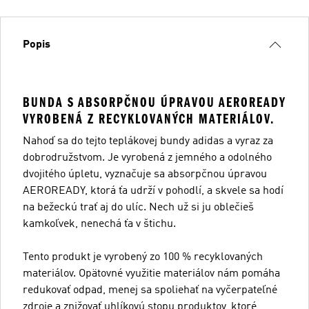
Popis
BUNDA S ABSORPČNOU ÚPRAVOU AEROREADY
VYROBENÁ Z RECYKLOVANÝCH MATERIÁLOV.
Nahoď sa do tejto teplákovej bundy adidas a vyraz za
dobrodružstvom. Je vyrobená z jemného a odolného
dvojitého úpletu, vyznačuje sa absorpčnou úpravou
AEROREADY, ktorá ťa udrží v pohodlí, a skvele sa hodí
na bežeckú trať aj do ulíc. Nech už si ju oblečieš
kamkoľvek, nenechá ťa v štichu.
Tento produkt je vyrobený zo 100 % recyklovaných
materiálov. Opätovné využitie materiálov nám pomáha
redukovať odpad, menej sa spoliehať na vyčerpateľné
zdroje a znižovať uhlíkovú stopu produktov, ktoré