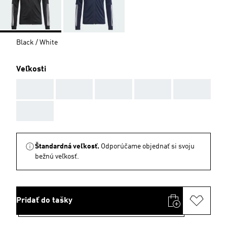
Black / White
Veľkosti
AAA
AAA
AAA
AAA
AAA
AAA
Štandardná veľkosť.
Odporúčame objednať si svoju
bežnú veľkosť.
Pridať do tašky