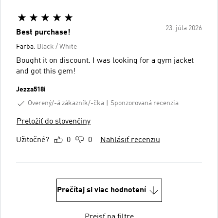
23. júla 2026
Best purchase!
Farba:
Black / White
Bought it on discount. I was looking for a gym jacket
and got this gem!
Jezza518i
Overený/-á zákazník/-čka
Sponzorovaná recenzia
Preložiť do slovenčiny
Užitočné?
0
0
Nahlásiť recenziu
Prečítaj si viac hodnotení
Prejsť na filtre