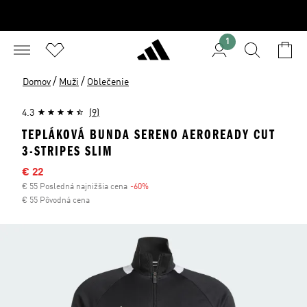
1
/
/
Domov
Muži
Oblečenie
4.3
(9)
TEPLÁKOVÁ BUNDA SERENO AEROREADY CUT
3-STRIPES SLIM
Výpredajová cena
€ 22
€ 55 Posledná najnižšia cena
-60%
Zľava
€ 55 Pôvodná cena