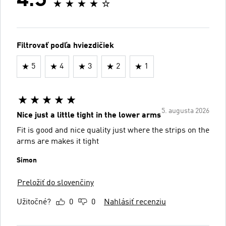
4.3
Filtrovať podľa hviezdičiek
5
4
3
2
1
5. augusta 2026
Nice just a little tight in the lower arms
Fit is good and nice quality just where the strips on the
arms are makes it tight
Simon
Preložiť do slovenčiny
Užitočné?
0
0
Nahlásiť recenziu