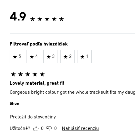
4.9
Filtrovať podľa hviezdičiek
5
4
3
2
1
Lovely material, great fit
Gorgeous bright colour got the whole tracksuit fits my daug
Shon
Preložiť do slovenčiny
Užitočné?
0
0
Nahlásiť recenziu