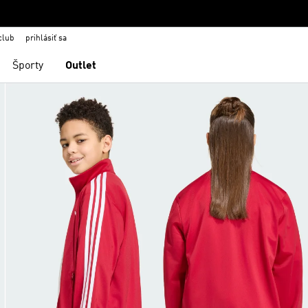
club
prihlásiť sa
Športy
Outlet