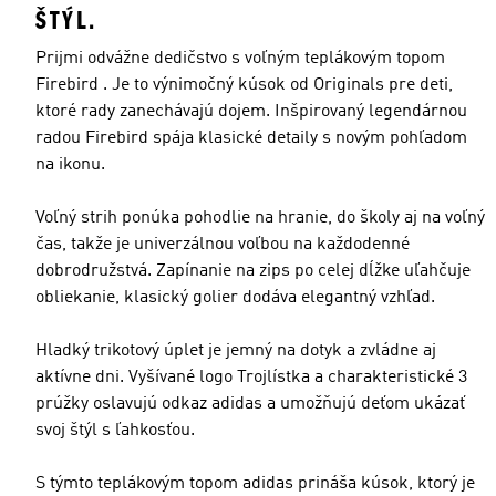
ŠTÝL.
Prijmi odvážne dedičstvo s voľným teplákovým topom
Firebird . Je to výnimočný kúsok od Originals pre deti,
ktoré rady zanechávajú dojem. Inšpirovaný legendárnou
radou Firebird spája klasické detaily s novým pohľadom
na ikonu.
Voľný strih ponúka pohodlie na hranie, do školy aj na voľný
čas, takže je univerzálnou voľbou na každodenné
dobrodružstvá. Zapínanie na zips po celej dĺžke uľahčuje
obliekanie, klasický golier dodáva elegantný vzhľad.
Hladký trikotový úplet je jemný na dotyk a zvládne aj
aktívne dni. Vyšívané logo Trojlístka a charakteristické 3
prúžky oslavujú odkaz adidas a umožňujú deťom ukázať
svoj štýl s ľahkosťou.
S týmto teplákovým topom adidas prináša kúsok, ktorý je