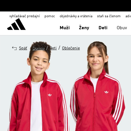
vyhľadávač predajní
pomoc
objednávky a vrátenia
staň sa členom
adi
Muži
Ženy
Deti
Obuv
/
/
Späť
Domov
Deti
Oblečenie