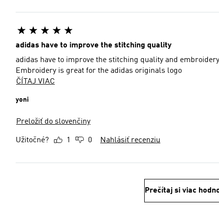
adidas have to improve the stitching quality
adidas have to improve the stitching quality and embroidery i
Embroidery is great for the adidas originals logo
ČÍTAJ VIAC
yoni
Preložiť do slovenčiny
Užitočné?
1
0
Nahlásiť recenziu
Prečítaj si viac hodn