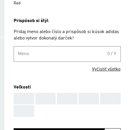
Red
Prispôsob si štýl
Pridaj meno alebo číslo a prispôsob si kúsok adidas
alebo vytvor dokonalý darček!
Meno
0 / 9
Vyčistiť všetko
Veľkosti
AAA
AAA
AAA
AAA
AAA
AAA