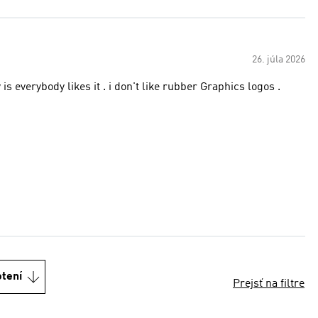
26. júla 2026
s everybody likes it . i don't like rubber Graphics logos .
otení
Prejsť na filtre