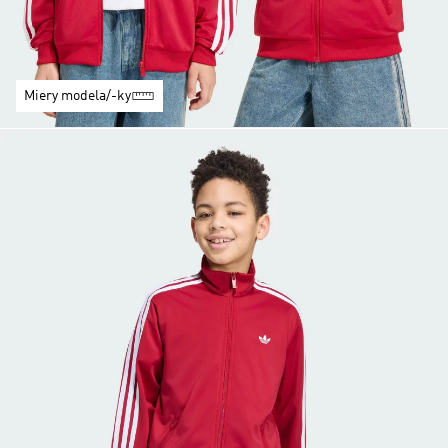
Miery modela/-ky