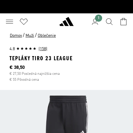
1
/
/
Domov
Muži
Oblečenie
4.8
(158)
TEPLÁKY TIRO 23 LEAGUE
Aktuálna cena
€ 38,50
€ 27,50 Posledná najnižšia cena
€ 55 Pôvodná cena