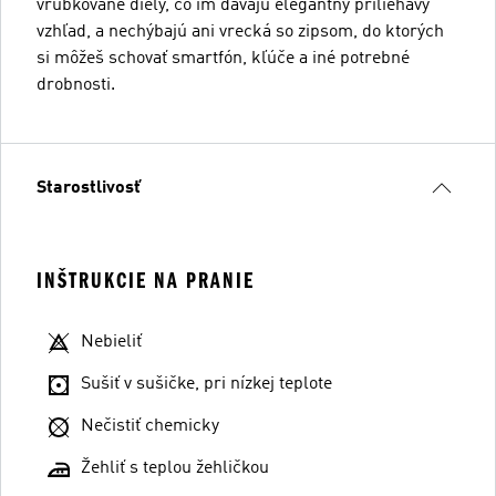
vrúbkované diely, čo im dávajú elegantný priliehavý
vzhľad, a nechýbajú ani vrecká so zipsom, do ktorých
si môžeš schovať smartfón, kľúče a iné potrebné
drobnosti.
Starostlivosť
INŠTRUKCIE NA PRANIE
Nebieliť
Sušiť v sušičke, pri nízkej teplote
Nečistiť chemicky
Žehliť s teplou žehličkou