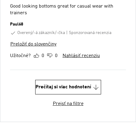
Good looking bottoms great for casual wear with
trainers
Paul68
Overený/-á zákazník/-čka
Sponzorovaná recenzia
Preložiť do slovenčiny
Užitočné?
0
0
Nahlásiť recenziu
Prečítaj si viac hodnotení
Prejsť na filtre