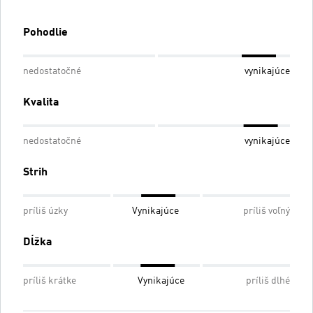
Pohodlie
nedostatočné
vynikajúce
Kvalita
nedostatočné
vynikajúce
Strih
príliš úzky
Vynikajúce
príliš voľný
Dĺžka
príliš krátke
Vynikajúce
príliš dlhé