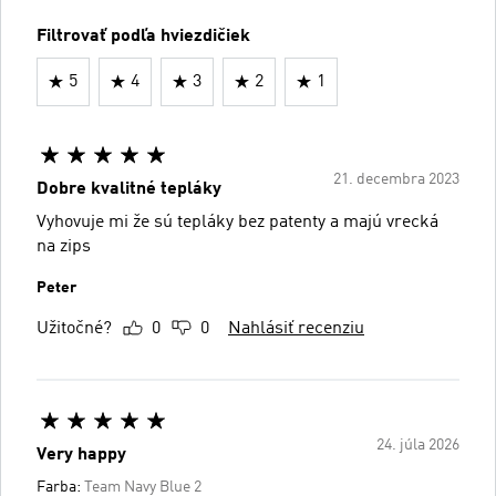
Filtrovať podľa hviezdičiek
5
4
3
2
1
21. decembra 2023
Dobre kvalitné tepláky
Vyhovuje mi že sú tepláky bez patenty a majú vrecká
na zips
Peter
Užitočné?
0
0
Nahlásiť recenziu
24. júla 2026
Very happy
Farba:
Team Navy Blue 2