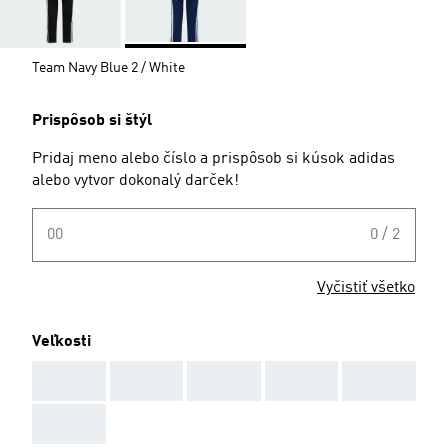
Team Navy Blue 2 / White
Prispôsob si štýl
Pridaj meno alebo číslo a prispôsob si kúsok adidas
alebo vytvor dokonalý darček!
00
0 / 2
Vyčistiť všetko
Veľkosti
AAA
AAA
AAA
AAA
AAA
AAA