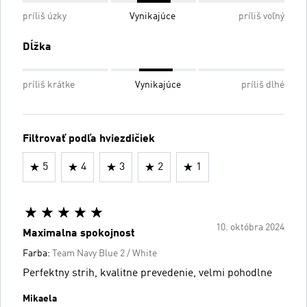
príliš úzky
Vynikajúce
príliš voľný
Dĺžka
príliš krátke
Vynikajúce
príliš dlhé
Filtrovať podľa hviezdičiek
5
4
3
2
1
10. októbra 2024
Maximalna spokojnost
Farba:
Team Navy Blue 2 / White
Perfektny strih, kvalitne prevedenie, velmi pohodlne
Mikaela