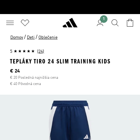
1
/
/
Domov
Deti
Oblečenie
5
(24)
TEPLÁKY TIRO 24 SLIM TRAINING KIDS
Aktuálna cena
€ 24
€ 20 Posledná najnižšia cena
€ 40 Pôvodná cena