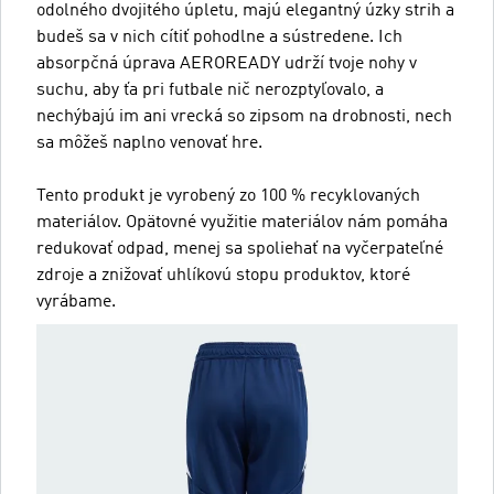
odolného dvojitého úpletu, majú elegantný úzky strih a
budeš sa v nich cítiť pohodlne a sústredene. Ich
absorpčná úprava AEROREADY udrží tvoje nohy v
suchu, aby ťa pri futbale nič nerozptyľovalo, a
nechýbajú im ani vrecká so zipsom na drobnosti, nech
sa môžeš naplno venovať hre.
Tento produkt je vyrobený zo 100 % recyklovaných
materiálov. Opätovné využitie materiálov nám pomáha
redukovať odpad, menej sa spoliehať na vyčerpateľné
zdroje a znižovať uhlíkovú stopu produktov, ktoré
vyrábame.