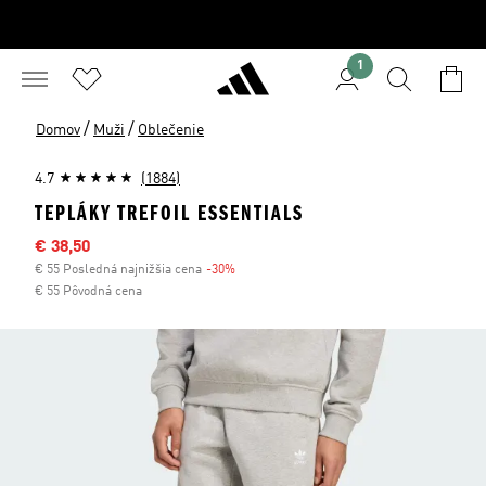
1
/
/
Domov
Muži
Oblečenie
4.7
(1884)
TEPLÁKY TREFOIL ESSENTIALS
Výpredajová cena
€ 38,50
€ 55 Posledná najnižšia cena
-30%
Zľava
€ 55 Pôvodná cena