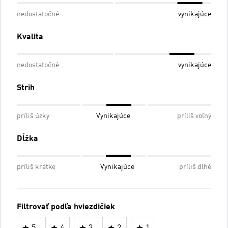
nedostatočné
vynikajúce
Kvalita
nedostatočné
vynikajúce
Strih
príliš úzky
Vynikajúce
príliš voľný
Dĺžka
príliš krátke
Vynikajúce
príliš dlhé
Filtrovať podľa hviezdičiek
5
4
3
2
1