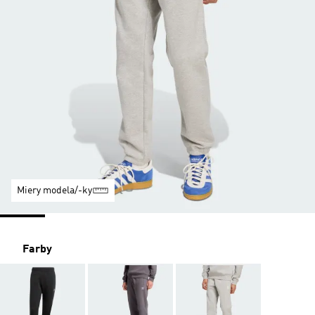
Miery modela/-ky
Farby