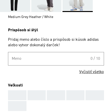
Medium Grey Heather / White
Prispôsob si štýl
Pridaj meno alebo číslo a prispôsob si kúsok adidas
alebo vytvor dokonalý darček!
Meno
0 / 10
Vyčistiť všetko
Veľkosti
AAA
AAA
AAA
AAA
AAA
AAA