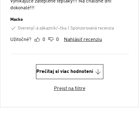
Vynikajúce zateplené tepláky!!! Na chaldné dni
dokonalé!!!
Macko
Overený/-á zákazník/-čka
Sponzorovaná recenzia
Užitočné?
0
0
Nahlásiť recenziu
Prečítaj si viac hodnotení
Prejsť na filtre