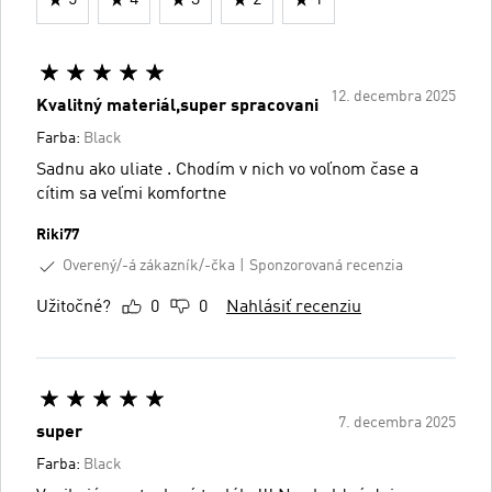
12. decembra 2025
Kvalitný materiál,super spracovani
Farba:
Black
Sadnu ako uliate . Chodím v nich vo voľnom čase a
cítim sa veľmi komfortne
Riki77
Overený/-á zákazník/-čka
Sponzorovaná recenzia
Užitočné?
0
0
Nahlásiť recenziu
7. decembra 2025
super
Farba:
Black