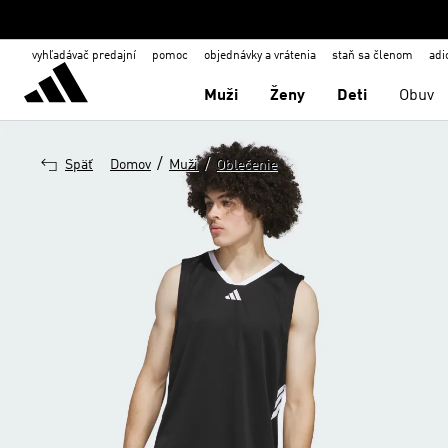
vyhľadávač predajní
pomoc
objednávky a vrátenia
staň sa členom
adi
Muži
Ženy
Deti
Obuv
/
/
Späť
Domov
Muži
Oblečenie