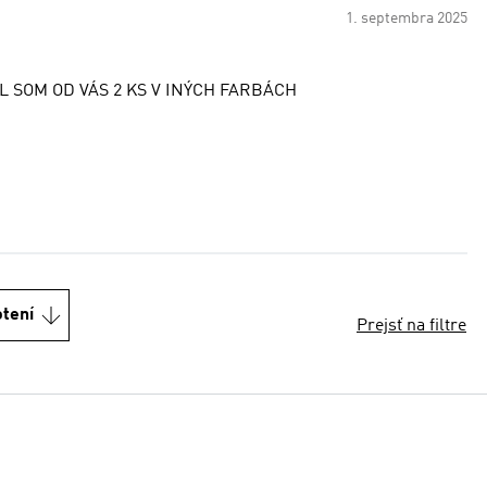
1. septembra 2025
MÁM EŠTE 4 KS V INÝCH FARBÁCH O INEJ FIRMY DOPLNIL SOM OD VÁS 2 KS V INÝCH FARBÁCH
otení
Prejsť na filtre