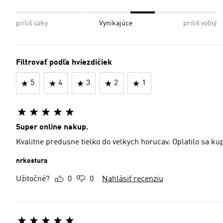
príliš úzky
Vynikajúce
príliš voľný
Filtrovať podľa hviezdičiek
5
4
3
2
1
Super online nakup.
Kvalitne predusne tielko do velkych horucav. Oplatilo sa kup
nrkostura
Užitočné?
0
0
Nahlásiť recenziu