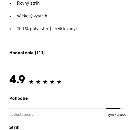
Rovný strih
Véčkový výstrih
100 % polyester (recyklovaný)
Hodnotenia (111)
4.9
Pohodlie
nedostatočné
vynikajúce
Strih