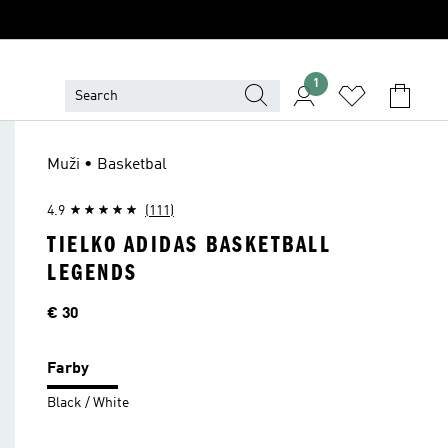
1
Muži • Basketbal
4.9
(111)
TIELKO ADIDAS BASKETBALL
LEGENDS
Cena
€ 30
Farby
Black / White