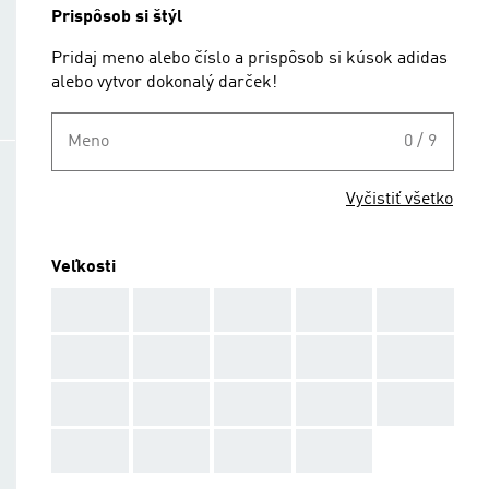
Prispôsob si štýl
Pridaj meno alebo číslo a prispôsob si kúsok adidas
alebo vytvor dokonalý darček!
Meno
0 / 9
Vyčistiť všetko
Veľkosti
AAA
AAA
AAA
AAA
AAA
AAA
AAA
AAA
AAA
AAA
AAA
AAA
AAA
AAA
AAA
AAA
AAA
AAA
AAA