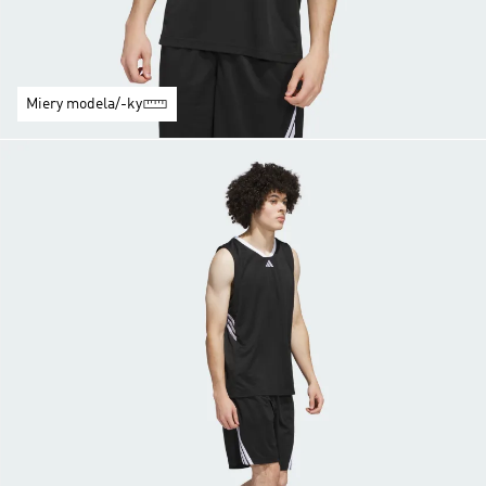
Miery modela/-ky