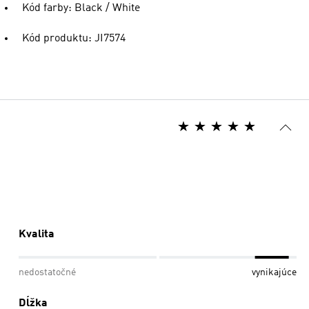
Kód farby: Black / White
Kód produktu: JI7574
Kvalita
nedostatočné
vynikajúce
Dĺžka