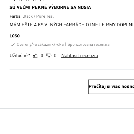
SÚ VEĽMI PEKNÉ VÝBORNE SA NOSIA
Farba:
Black / Pure Teal
LOSO
Overený/-á zákazník/-čka
Sponzorovaná recenzia
Užitočné?
0
0
Nahlásiť recenziu
Prečítaj si viac hodn