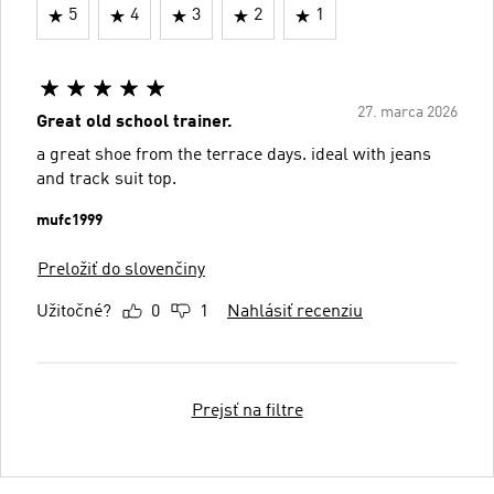
5
4
3
2
1
27. marca 2026
Great old school trainer.
a great shoe from the terrace days. ideal with jeans
and track suit top.
mufc1999
Preložiť do slovenčiny
Užitočné?
0
1
Nahlásiť recenziu
Prejsť na filtre