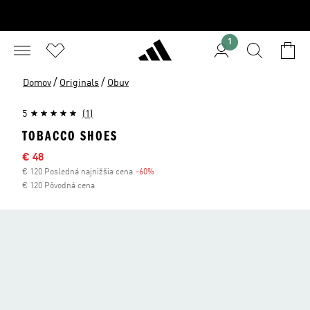
1
/
/
Domov
Originals
Obuv
5
(1)
TOBACCO SHOES
Výpredajová cena
€ 48
€ 120 Posledná najnižšia cena
-60%
Zľava
€ 120 Pôvodná cena