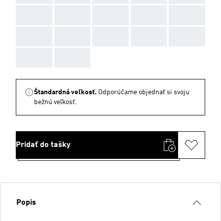
AAA
AAA
AAA
AAA
AAA
AAA
AAA
AAA
AAA
AAA
AAA
AAA
Štandardná veľkosť.
Odporúčame objednať si svoju
bežnú veľkosť.
Pridať do tašky
Popis