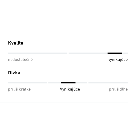
Kvalita
nedostatočné
vynikajúce
Dĺžka
príliš krátke
Vynikajúce
príliš dlhé