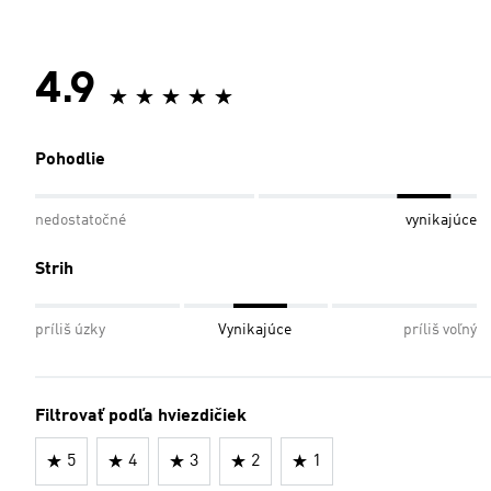
4.9
Pohodlie
nedostatočné
vynikajúce
Strih
príliš úzky
Vynikajúce
príliš voľný
Filtrovať podľa hviezdičiek
5
4
3
2
1