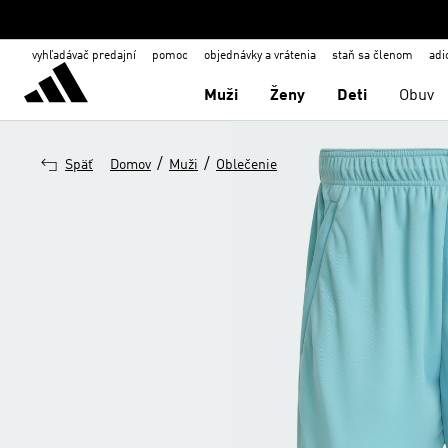
vyhľadávač predajní
pomoc
objednávky a vrátenia
staň sa členom
adi
Muži
Ženy
Deti
Obuv
/
/
Späť
Domov
Muži
Oblečenie