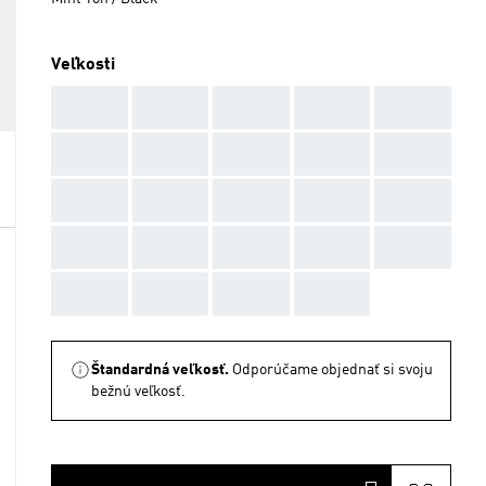
Veľkosti
AAA
AAA
AAA
AAA
AAA
AAA
AAA
AAA
AAA
AAA
AAA
AAA
AAA
AAA
AAA
AAA
AAA
AAA
AAA
AAA
AAA
AAA
AAA
AAA
Štandardná veľkosť.
Odporúčame objednať si svoju
bežnú veľkosť.