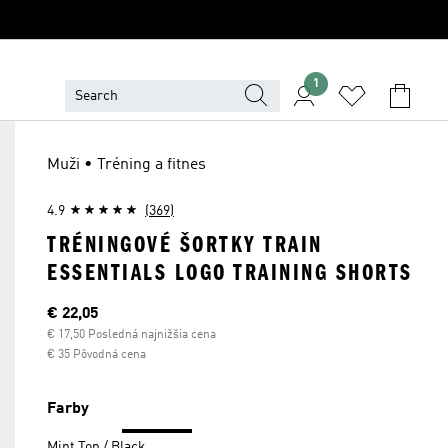
1
Muži • Tréning a fitnes
4.9
(369)
TRÉNINGOVÉ ŠORTKY TRAIN
ESSENTIALS LOGO TRAINING SHORTS
Aktuálna cena
€ 22,05
€ 17,50 Posledná najnižšia cena
€ 35 Pôvodná cena
Farby
Mint Ton / Black