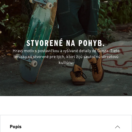
STVORENÉ NA POHYB.
Hravý motív s postavičkou a vyšívané detaily od Gonza. Tieto
tenisky sú stvorené pre tých, ktorí žijú skutočnú streetovú
kultúru.
Popis