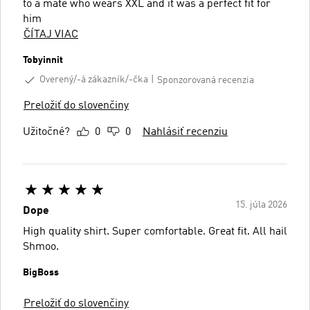
to a mate who wears XXL and it was a perfect fit for
him
ČÍTAJ VIAC
Tobyinnit
Overený/-á zákazník/-čka
Sponzorovaná recenzia
Preložiť do slovenčiny
Užitočné?
0
0
Nahlásiť recenziu
15. júla 2026
Dope
High quality shirt. Super comfortable. Great fit. All hail
Shmoo.
BigBoss
Preložiť do slovenčiny