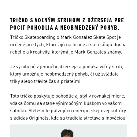
TRIČKO S VOĽNÝM STRIHOM Z DŽERSEJA PRE
POCIT POHODLIA A NEOBMEDZENÝ POHYB.
Tričko Skateboarding x Mark Gonzalez Skate Spot je
určené pre tých, ktorí žijú na hrane a stelesňujú ducha
rebélie a kreativity, ktorými je Mark Gonzales známy.
Je vyrobené z jemného džerseja a ponúka voľný strih,
ktorý umožňuje neobmedzený pohyb, či už zvládate
triky alebo trávite čas s priateľmi.
Toto tričko poskytuje pohodlie aj štýl v rovnakej miere,
vďaka čomu sa stane výnimočným kúskom vo vašom
šatníku. Stelesnite pulzujúcu energiu skejtovej kultúry
s adidas Originals, kde sa tradícia stretáva s inováciou.