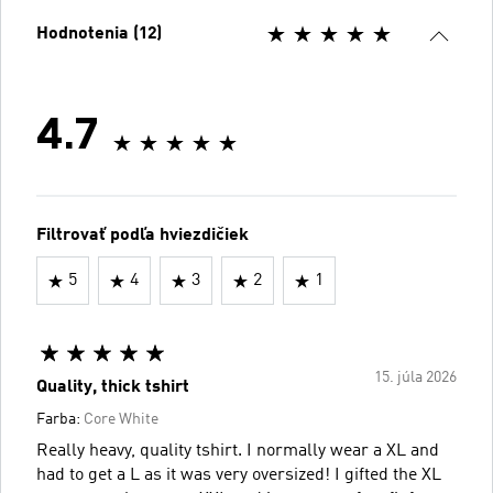
Hodnotenia (12)
4.7
Filtrovať podľa hviezdičiek
5
4
3
2
1
15. júla 2026
Quality, thick tshirt
Farba:
Core White
Really heavy, quality tshirt. I normally wear a XL and
had to get a L as it was very oversized! I gifted the XL