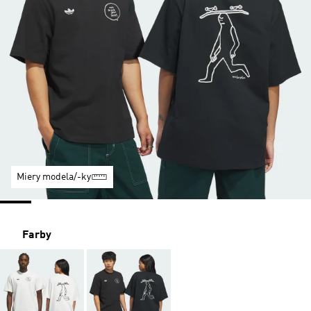
Miery modela/-ky
Farby