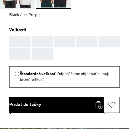
Black / Ice Purple
Veľkosti
AAA
AAA
AAA
AAA
AAA
AAA
AAA
Štandardná veľkosť.
Odporúčame objednať si svoju
bežnú veľkosť.
Pridať do tašky