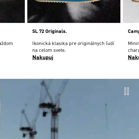
SL 72 Originals.
Camp
každom
Ikonická klasika pre originálnych ľudí
Minim
na celom svete.
chara
Nakupuj
Nak