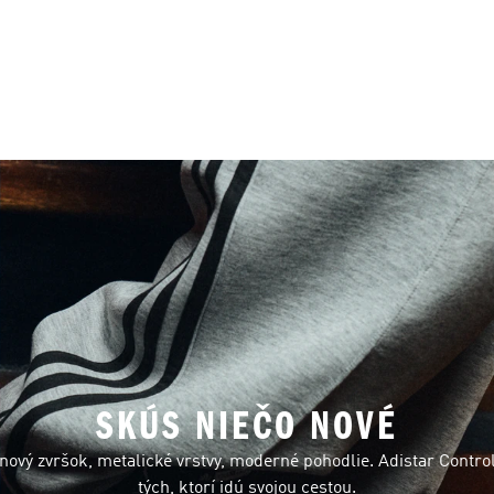
SKÚS NIEČO NOVÉ
inový zvršok, metalické vrstvy, moderné pohodlie. Adistar Control
tých, ktorí idú svojou cestou.