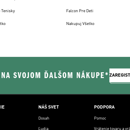
 Tenisky
Falcon Pre Deti
tko
Nakupuj Všetko
% NA SVOJOM ĎALŠOM NÁKUPE*
ZAREGIS
IE
NÁŠ SVET
PODPORA
Dosah
Pomoc
Ľudia
Vrátenie tovaru a vr