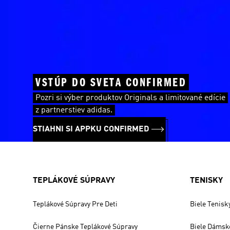
VSTÚP DO SVETA CONFIRMED
Pozri si výber produktov Originals a limitované edície
z partnerstiev adidas.
STIAHNI SI APPKU CONFIRMED
TEPLÁKOVÉ SÚPRAVY
TENISKY
Teplákové Súpravy Pre Deti
Biele Tenisk
Čierne Pánske Teplákové Súpravy
Biele Dámsk