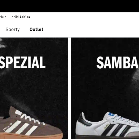
club
prihlásiť sa
Športy
Outlet