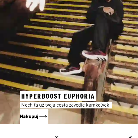
HYPERBOOST EUPHORIA
Nech ťa už tvoja cesta zavedie kamkoľvek.
Nakupuj