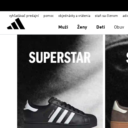
vyhľadávač predajní
pomoc
objednávky a vrátenia
staň sa členom
adi
Muži
Ženy
Deti
Obuv