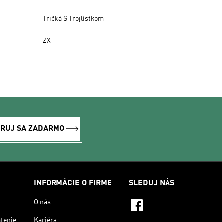
Tričká S Trojlístkom
ZX
TRUJ SA ZADARMO
INFORMÁCIE O FIRME
SLEDUJ NÁS
O nás
átenie
Kariéra