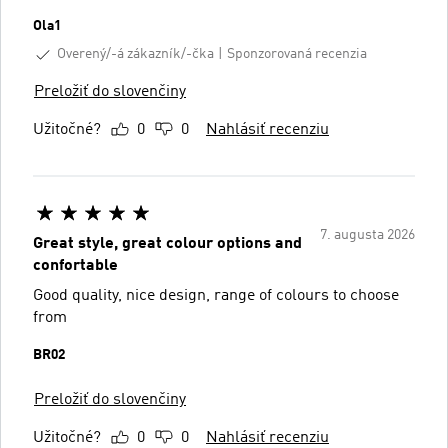
Ola1
Overený/-á zákazník/-čka
Sponzorovaná recenzia
Preložiť do slovenčiny
Užitočné?
0
0
Nahlásiť recenziu
7. augusta 2026
Great style, great colour options and
confortable
Good quality, nice design, range of colours to choose
from
BR02
Preložiť do slovenčiny
Užitočné?
0
0
Nahlásiť recenziu