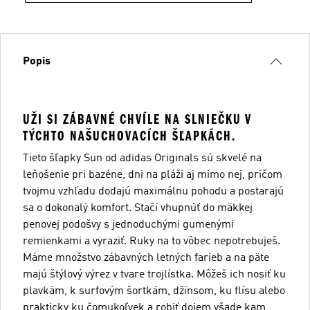
Popis
UŽI SI ZÁBAVNÉ CHVÍLE NA SLNIEČKU V
TÝCHTO NAŠUCHOVACÍCH ŠĽAPKÁCH.
Tieto šľapky Sun od adidas Originals sú skvelé na
leňošenie pri bazéne, dni na pláži aj mimo nej, pričom
tvojmu vzhľadu dodajú maximálnu pohodu a postarajú
sa o dokonalý komfort. Stačí vhupnúť do mäkkej
penovej podošvy s jednoduchými gumenými
remienkami a vyraziť. Ruky na to vôbec nepotrebuješ.
Máme množstvo zábavných letných farieb a na päte
majú štýlový výrez v tvare trojlístka. Môžeš ich nosiť ku
plavkám, k surfovým šortkám, džínsom, ku flísu alebo
prakticky ku čomukoľvek a robiť dojem všade kam