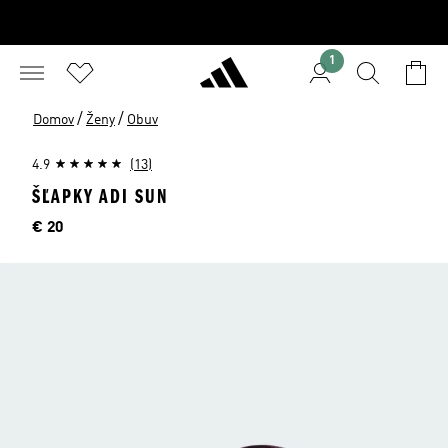
1
/
/
Domov
Ženy
Obuv
4.9
(13)
ŠĽAPKY ADI SUN
Cena
€ 20