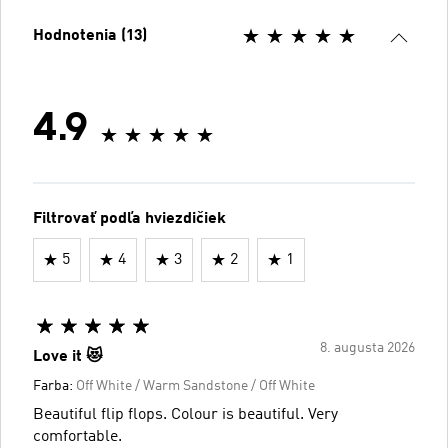
Hodnotenia (13)
4.9
Filtrovať podľa hviezdičiek
5
4
3
2
1
8. augusta 2026
Love it 😻
Farba:
Off White / Warm Sandstone / Off White
Beautiful flip flops. Colour is beautiful. Very
comfortable.