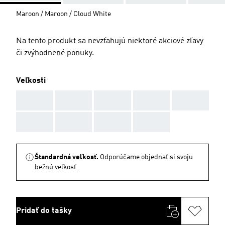
Maroon / Maroon / Cloud White
Na tento produkt sa nevzťahujú niektoré akciové zľavy
či zvýhodnené ponuky.
Veľkosti
AAA
AAA
AAA
AAA
AAA
AAA
AAA
AAA
AAA
Štandardná veľkosť.
Odporúčame objednať si svoju
bežnú veľkosť.
Pridať do tašky