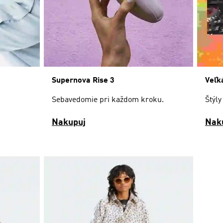
Supernova Rise 3
Veľk
Sebavedomie pri každom kroku.
Štýly
Nakupuj
Nak