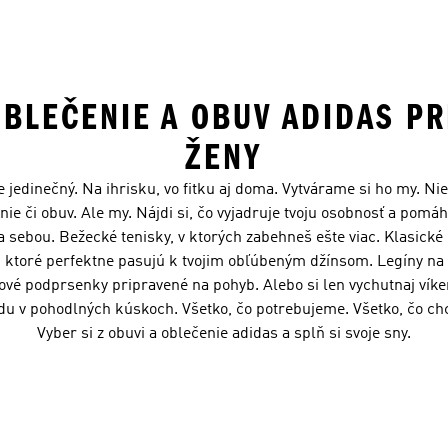
OBLEČENIE A OBUV ADIDAS PR
ŽENY
je jedinečný. Na ihrisku, vo fitku aj doma. Vytvárame si ho my. Ni
nie či obuv. Ale my. Nájdi si, čo vyjadruje tvoju osobnosť a pomáha
 sebou. Bežecké tenisky, v ktorých zabehneš ešte viac. Klasické 
, ktoré perfektne pasujú k tvojim obľúbeným džínsom. Legíny na
ové podprsenky pripravené na pohyb. Alebo si len vychutnaj vík
u v pohodlných kúskoch. Všetko, čo potrebujeme. Všetko, čo c
Vyber si z obuvi a oblečenie adidas a splň si svoje sny.