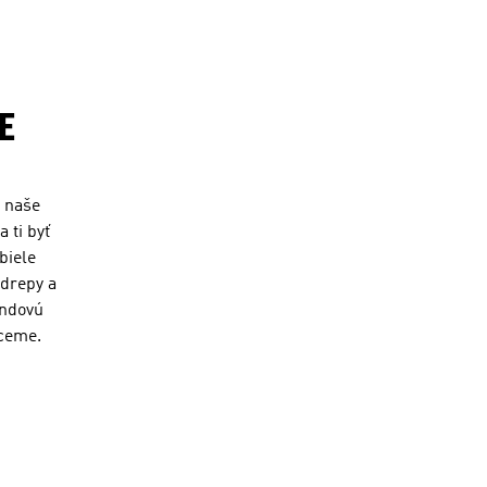
E
e naše
 ti byť
biele
 drepy a
endovú
hceme.