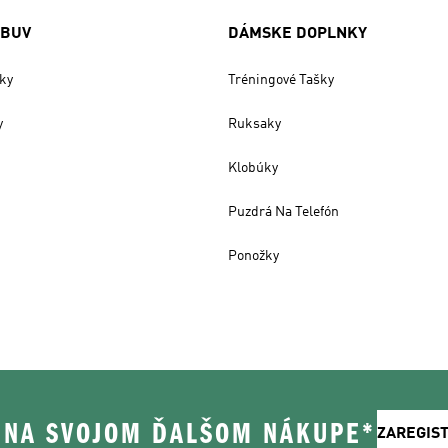
OBUV
DÁMSKE DOPLNKY
ky
Tréningové Tašky
y
Ruksaky
Klobúky
Puzdrá Na Telefón
Ponožky
% NA SVOJOM ĎALŠOM NÁKUPE*
ZAREGIS