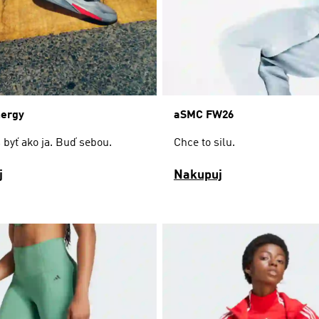
aSMC FW26
nergy
Chce to silu.
byť ako ja. Buď sebou.
j
Nakupuj