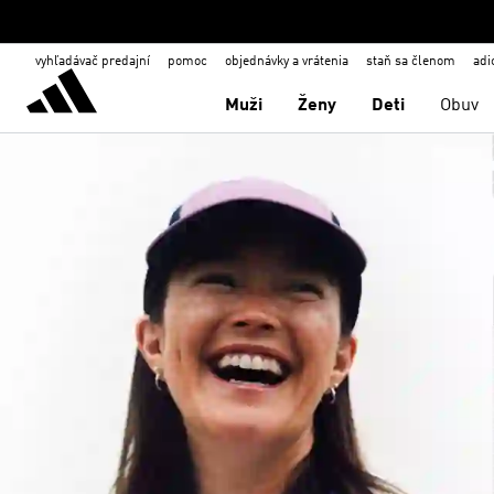
vyhľadávač predajní
pomoc
objednávky a vrátenia
staň sa členom
adi
Muži
Ženy
Deti
Obuv