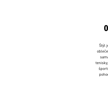
Štýl 
obleče
sama
tenisky
šport
pohod