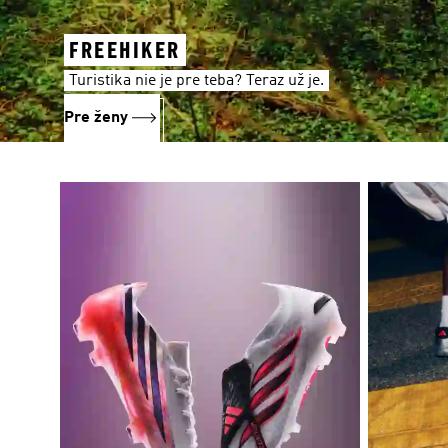
FREEHIKER
Turistika nie je pre teba? Teraz už je.
Pre ženy