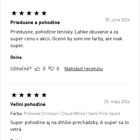
30. júna 2026
Priedusne a pohodlne
Priedusne, pohodlne tenisky. Lahke obuvanie a za
super cenu v akcii. Ocenil by som ine farby, ale inak
super.
Deina
Užitočné?
0
0
Nahlásiť recenziu
25. mája 2026
Veľmi pohodlné
Farba:
Preloved Crimson / Cloud White / Semi Pink Spark
Super pohodlne aj na dlhšie prechádzky. A super sa to
vetrá