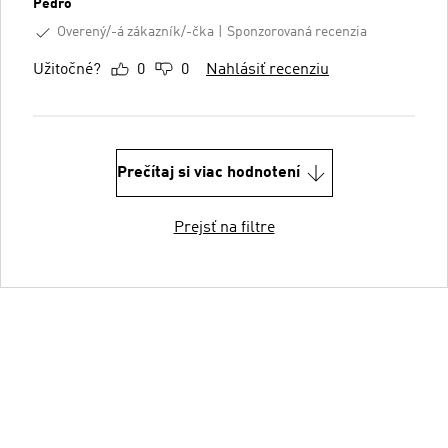
Pedro
Overený/-á zákazník/-čka
Sponzorovaná recenzia
Užitočné?
0
0
Nahlásiť recenziu
Prečítaj si viac hodnotení
Prejsť na filtre