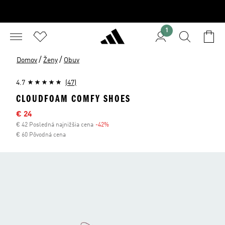
1
/
/
Domov
Ženy
Obuv
4.7
(47)
CLOUDFOAM COMFY SHOES
Výpredajová cena
€ 24
€ 42 Posledná najnižšia cena
-42%
Zľava
€ 60 Pôvodná cena