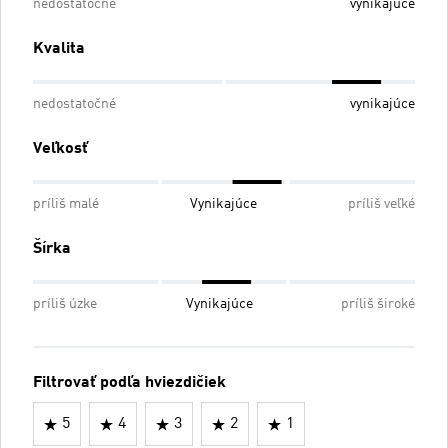
nedostatočné
vynikajúce
Kvalita
nedostatočné
vynikajúce
Veľkosť
príliš malé
Vynikajúce
príliš veľké
Šírka
príliš úzke
Vynikajúce
príliš široké
Filtrovať podľa hviezdičiek
5
4
3
2
1