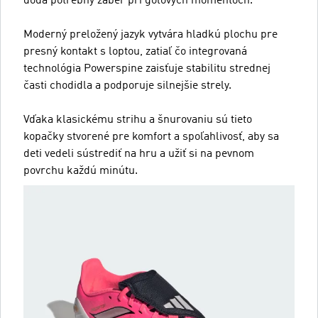
dodá potrebný záber pri gólových momentoch.
Moderný preložený jazyk vytvára hladkú plochu pre
presný kontakt s loptou, zatiaľ čo integrovaná
technológia Powerspine zaisťuje stabilitu strednej
časti chodidla a podporuje silnejšie strely.
Vďaka klasickému strihu a šnurovaniu sú tieto
kopačky stvorené pre komfort a spoľahlivosť, aby sa
deti vedeli sústrediť na hru a užiť si na pevnom
povrchu každú minútu.