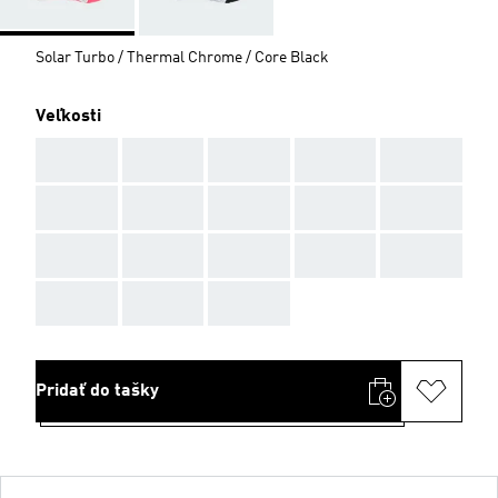
Solar Turbo / Thermal Chrome / Core Black
Veľkosti
AAA
AAA
AAA
AAA
AAA
AAA
AAA
AAA
AAA
AAA
AAA
AAA
AAA
AAA
AAA
AAA
AAA
AAA
Pridať do tašky