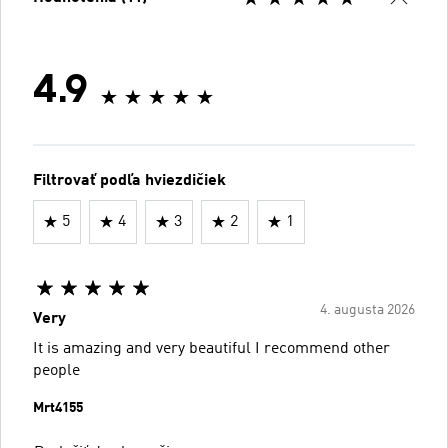
4.9
Filtrovať podľa hviezdičiek
5
4
3
2
1
4. augusta 2026
Very
It is amazing and very beautiful I recommend other
people
Mrt4155