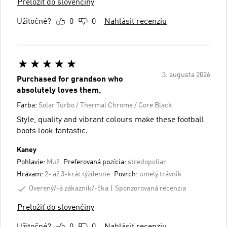
Preložiť do slovenčiny
Užitočné?
0
0
Nahlásiť recenziu
3. augusta 2026
Purchased for grandson who
absolutely loves them.
Farba:
Solar Turbo / Thermal Chrome / Core Black
Style, quality and vibrant colours make these football
boots look fantastic.
Kaney
Pohlavie:
Muž
Preferovaná pozícia:
stredopoliar
Hrávam:
2- až 3-krát týždenne
Povrch:
umelý trávnik
Overený/-á zákazník/-čka
Sponzorovaná recenzia
Preložiť do slovenčiny
Užitočné?
0
0
Nahlásiť recenziu