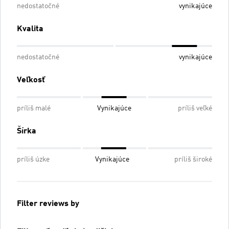
nedostatočné
vynikajúce
Kvalita
nedostatočné
vynikajúce
Veľkosť
príliš malé
Vynikajúce
príliš veľké
Šírka
príliš úzke
Vynikajúce
príliš široké
Filter reviews by