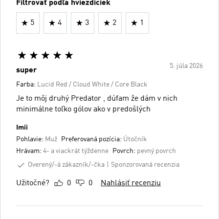
Filtrovať podľa hviezdičiek
5
4
3
2
1
5. júla 2026
super
Farba:
Lucid Red / Cloud White / Core Black
Je to môj druhý Predator , dúfam že dám v nich
minimálne toľko gólov ako v predošlých
Imii
Pohlavie:
Muž
Preferovaná pozícia:
Útočník
Hrávam:
4- a viackrát týždenne
Povrch:
pevný povrch
Overený/-á zákazník/-čka
Sponzorovaná recenzia
Užitočné?
0
0
Nahlásiť recenziu