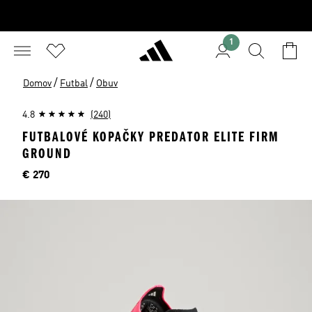
1
/
/
Domov
Futbal
Obuv
4.8
(240)
FUTBALOVÉ KOPAČKY PREDATOR ELITE FIRM
GROUND
Cena
€ 270