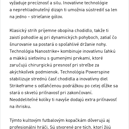
vyžaduje precíznosť a silu. Inovatívne technológie
a neprehliadnuteľný dizajn ti umožnia sústrediť sa len
na jedno – strieľanie gólov.
Klasický strih príjemne obopína chodidlo, takže ti
zaistí pohodlie aj pri dynamických pohyboch, zatiaľ čo
šnurovanie sa postará o spoľahlivé držanie nohy.
Technológia Nanostrike+ kombinuje inovatívnu ľahkú
a mäkkú sieťovinu s gumenými prvkami, ktoré
zaručujú chirurgickú presnosť pri streľbe za
akýchkoľvek podmienok. Technológia Powerspine
stabilizuje strednú časť chodidla a inovatívny diel
Strikeframe s odľahčenou podrážkou po celej dĺžke sa
stará o skvelú priľnavosť pri zakončovaní.
Neoddeliteľné kolíky ti navyše dodajú extra priľnavosť
na ihrisku.
Týmto kultovým futbalovým kopačkám dôverujú aj
profesionálni hráči. Sú stvorené pre tých, ktorí žijú