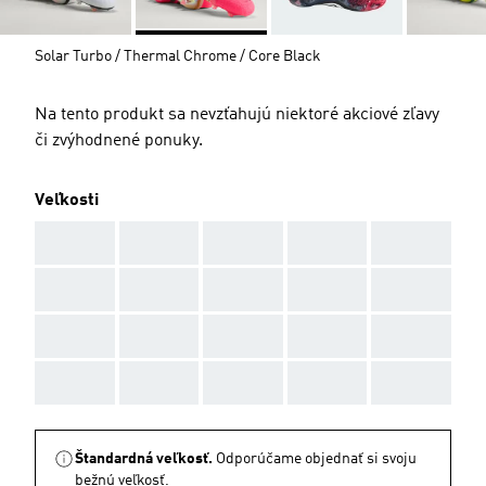
Solar Turbo / Thermal Chrome / Core Black
Na tento produkt sa nevzťahujú niektoré akciové zľavy
či zvýhodnené ponuky.
Veľkosti
AAA
AAA
AAA
AAA
AAA
AAA
AAA
AAA
AAA
AAA
AAA
AAA
AAA
AAA
AAA
AAA
AAA
AAA
AAA
AAA
Štandardná veľkosť.
Odporúčame objednať si svoju
bežnú veľkosť.