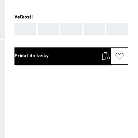
Veľkosti
AAA
AAA
AAA
AAA
AAA
Pridať do tašky