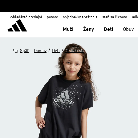
vyhľadávač predajní
pomoc
objednávky a vrátenia
staň sa členom
adi
Muži
Ženy
Deti
Obuv
/
/
Späť
Domov
Deti
Oblečenie