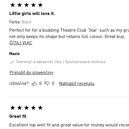
Little girls will love it.
Farba:
Black
Perfect for for a budding Theatre Club ‘Star’ such as my g
not only keeps its shape but retains full colour. Great buy.
ČÍTAJ VIAC
Maxie
Overený/-á zákazník/-čka
Sponzorovaná recenzia
Preložiť do slovenčiny
Užitočné?
0
0
Nahlásiť recenziu
Great fit
Excellent top well fit and great value for money would rec