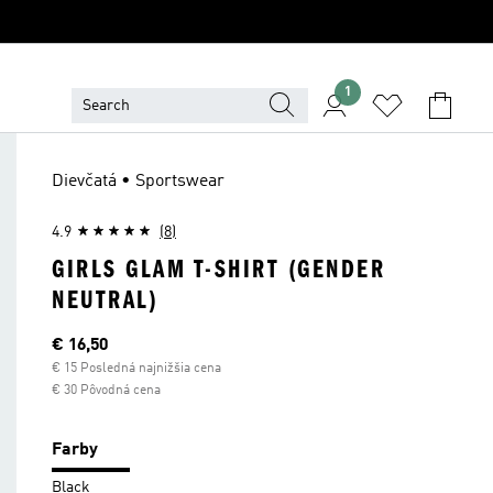
1
Dievčatá • Sportswear
4.9
(8)
GIRLS GLAM T-SHIRT (GENDER
NEUTRAL)
Aktuálna cena
€ 16,50
€ 15 Posledná najnižšia cena
€ 30 Pôvodná cena
Farby
Black