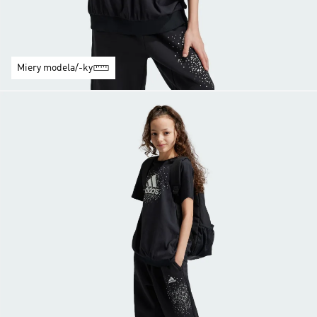
Miery modela/-ky