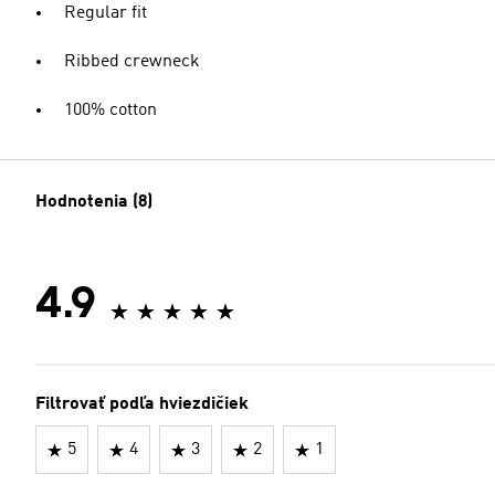
Regular fit
Ribbed crewneck
100% cotton
Hodnotenia (8)
4.9
Filtrovať podľa hviezdičiek
5
4
3
2
1