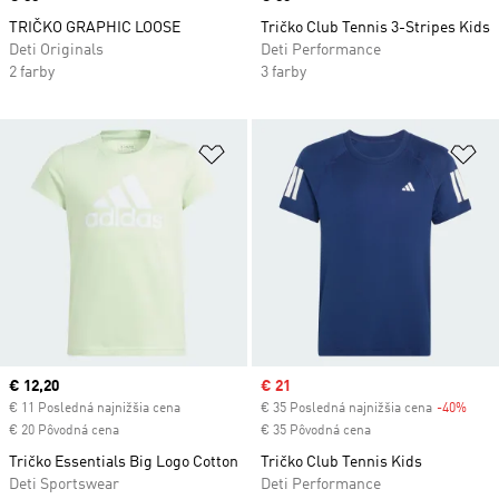
TRIČKO GRAPHIC LOOSE
Tričko Club Tennis 3-Stripes Kids
Deti Originals
Deti Performance
2 farby
3 farby
Pridať do zoznamu želaných polož
Pr
Current price
€ 12,20
Sale price
€ 21
€ 11 Posledná najnižšia cena
€ 35 Posledná najnižšia cena
-40%
Disc
€ 20 Pôvodná cena
€ 35 Pôvodná cena
Tričko Essentials Big Logo Cotton
Tričko Club Tennis Kids
Deti Sportswear
Deti Performance