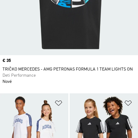
Price
€ 35
TRIČKO MERCEDES - AMG PETRONAS FORMULA 1 TEAM LIGHTS ON
Deti Performance
Nové
Pridať do zoznamu želaných polož
Pr