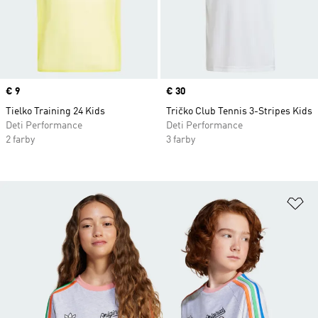
Price
€ 9
Price
€ 30
Tielko Training 24 Kids
Tričko Club Tennis 3-Stripes Kids
Deti Performance
Deti Performance
2 farby
3 farby
Pr