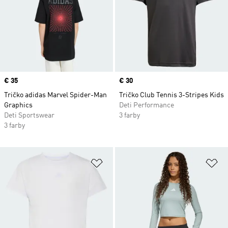
Price
€ 35
Price
€ 30
Tričko adidas Marvel Spider-Man
Tričko Club Tennis 3-Stripes Kids
Graphics
Deti Performance
Deti Sportswear
3 farby
3 farby
Pridať do zoznamu želaných polož
Pr