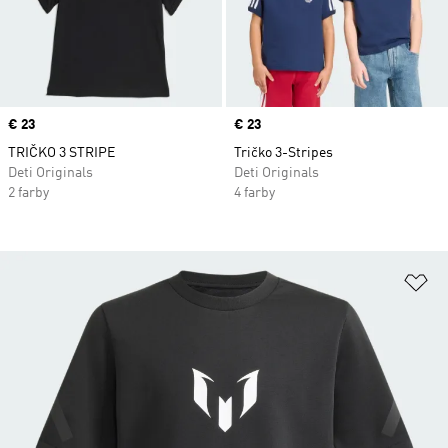
Price
€ 23
Price
€ 23
TRIČKO 3 STRIPE
Tričko 3-Stripes
Deti Originals
Deti Originals
2 farby
4 farby
Pr