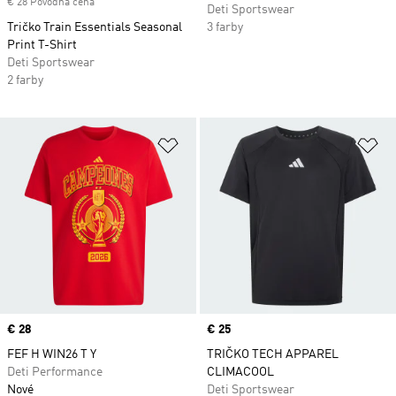
€ 28 Pôvodná cena
Deti Sportswear
Tričko Train Essentials Seasonal
3 farby
Print T-Shirt
Deti Sportswear
2 farby
Pridať do zoznamu želaných polož
Pr
Price
€ 28
Price
€ 25
FEF H WIN26 T Y
TRIČKO TECH APPAREL
Deti Performance
CLIMACOOL
Nové
Deti Sportswear