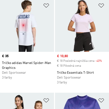
Pridať do zoznamu želaných polož
Pr
Price
€ 35
Sale price
€ 10,80
€ 18 Posledná najnižšia cena
-40%
Disc
Tričko adidas Marvel Spider-Man
€ 18 Pôvodná cena
Graphics
Deti Sportswear
Tričko Essentials T-Shirt
3 farby
Deti Sportswear
3 farby
Pridať do zoznamu želaných polož
Pr