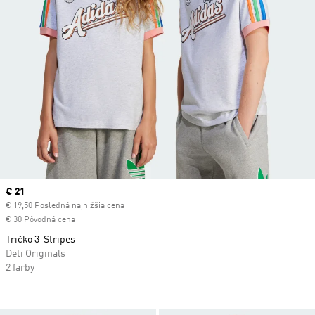
Current price
€ 21
€ 19,50 Posledná najnižšia cena
€ 30 Pôvodná cena
Tričko 3-Stripes
Deti Originals
2 farby