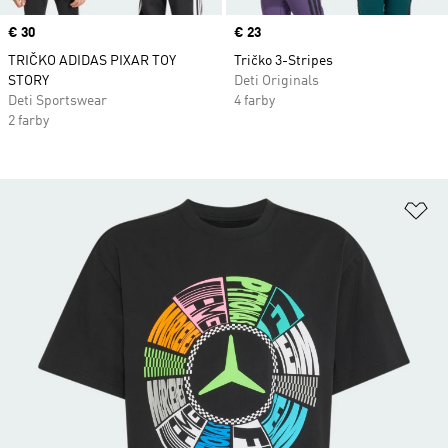
Price
€ 30
Price
€ 23
TRIČKO ADIDAS PIXAR TOY
Tričko 3-Stripes
STORY
Deti Originals
Deti Sportswear
4 farby
2 farby
Pr