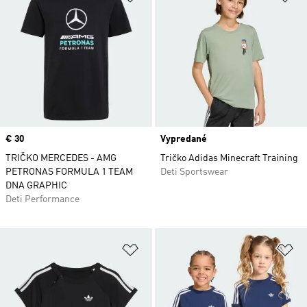
Price
€ 30
Vypredané
TRIČKO MERCEDES - AMG
Tričko Adidas Minecraft Training
PETRONAS FORMULA 1 TEAM
Deti Sportswear
DNA GRAPHIC
Deti Performance
Pridať do zoznamu želaných polož
Pr