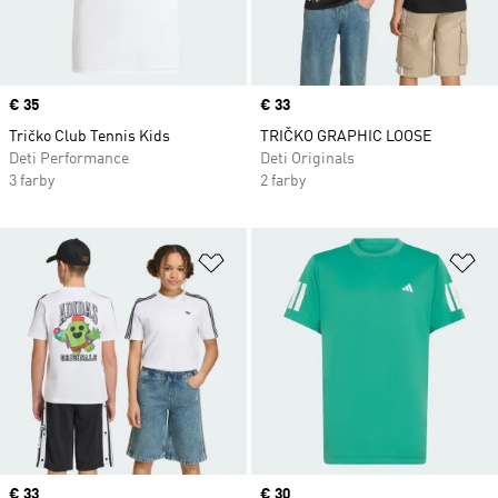
Price
€ 35
Price
€ 33
Tričko Club Tennis Kids
TRIČKO GRAPHIC LOOSE
Deti Performance
Deti Originals
3 farby
2 farby
Pridať do zoznamu želaných polož
Pr
Price
€ 33
Price
€ 30