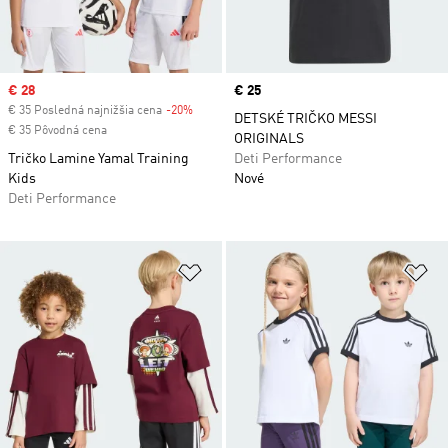
Sale price
€ 28
Price
€ 25
€ 35 Posledná najnižšia cena
-20%
Discount
DETSKÉ TRIČKO MESSI
€ 35 Pôvodná cena
ORIGINALS
Tričko Lamine Yamal Training
Deti Performance
Kids
Nové
Deti Performance
Pridať do zoznamu želaných polož
Pr