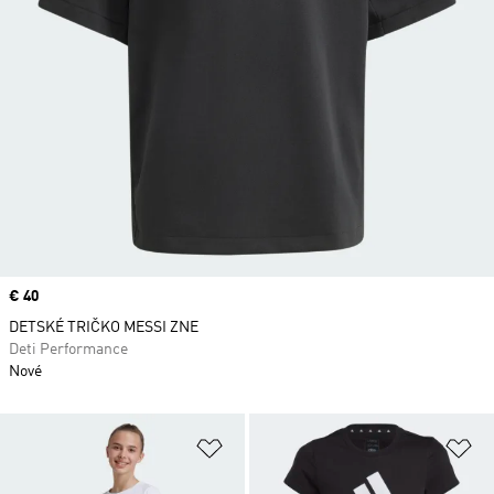
Price
€ 40
DETSKÉ TRIČKO MESSI ZNE
Deti Performance
Nové
Pridať do zoznamu želaných polož
Pr