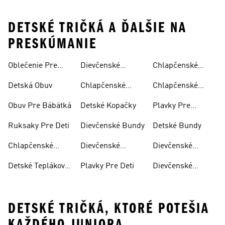
DETSKÉ TRIČKÁ A ĎALŠIE NA
PRESKÚMANIE
Oblečenie Pre
Dievčenské
Chlapčenské
Bábätká
Šľapky
Bundy
Detská Obuv
Chlapčenské
Chlapčenské
Šľapky
Teplákové
Obuv Pre Bábätká
Detské Kopačky
Plavky Pre
Súpravy
Dievčatá
Ruksaky Pre Deti
Dievčenské Bundy
Detské Bundy
Chlapčenské
Dievčenské
Dievčenské
Nohavice
Nohavice
Teplákové
Detské Teplákové
Plavky Pre Deti
Dievčenské
Súpravy
Súpravy
Mikiny S
Kapucňou
DETSKÉ TRIČKÁ, KTORÉ POTEŠIA
KAŽDÉHO JUNIORA