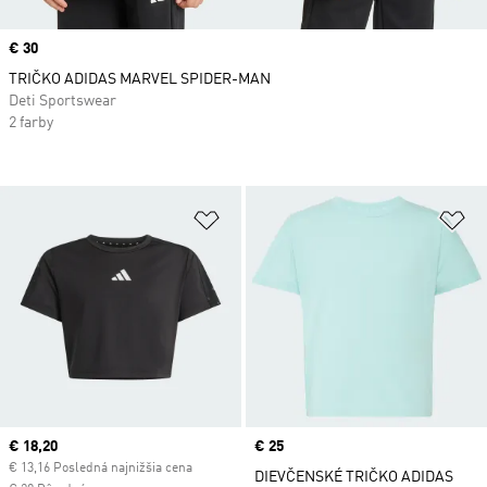
Price
€ 30
TRIČKO ADIDAS MARVEL SPIDER-MAN
Deti Sportswear
2 farby
Pridať do zoznamu želaných polož
Pr
Current price
€ 18,20
Price
€ 25
€ 13,16 Posledná najnižšia cena
DIEVČENSKÉ TRIČKO ADIDAS