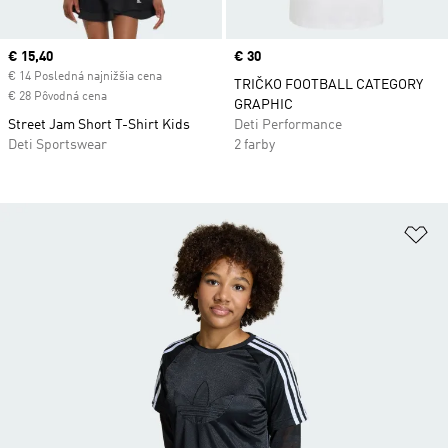
Current price
€ 15,40
Price
€ 30
€ 14 Posledná najnižšia cena
TRIČKO FOOTBALL CATEGORY
€ 28 Pôvodná cena
GRAPHIC
Street Jam Short T-Shirt Kids
Deti Performance
Deti Sportswear
2 farby
Pr