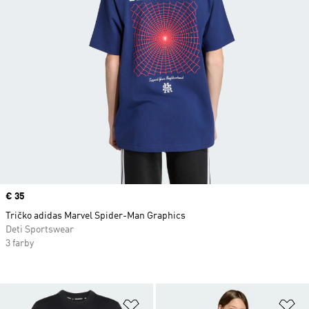
Price
€ 35
Tričko adidas Marvel Spider-Man Graphics
Deti Sportswear
3 farby
Pridať do zoznamu želaných polož
Pr