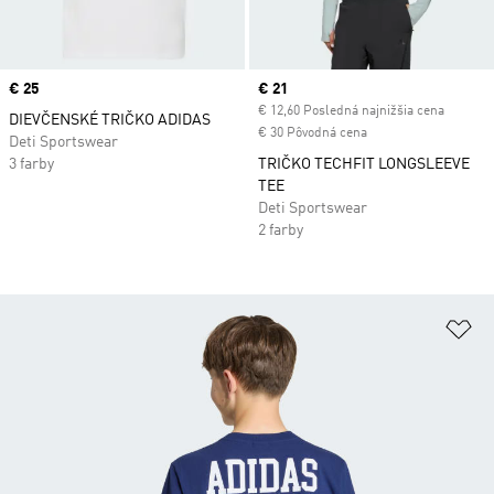
Price
€ 25
Current price
€ 21
€ 12,60 Posledná najnižšia cena
DIEVČENSKÉ TRIČKO ADIDAS
€ 30 Pôvodná cena
Deti Sportswear
3 farby
TRIČKO TECHFIT LONGSLEEVE
TEE
Deti Sportswear
2 farby
Pr