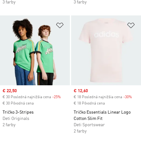
3 farby
3 farby
Pridať do zoznamu želaných polož
Pr
Sale price
€ 22,50
Sale price
€ 12,60
€ 30 Posledná najnižšia cena
-25%
Discount
€ 18 Posledná najnižšia cena
-30%
Disc
€ 30 Pôvodná cena
€ 18 Pôvodná cena
Tričko 3-Stripes
Tričko Essentials Linear Logo
Deti Originals
Cotton Slim Fit
2 farby
Deti Sportswear
2 farby