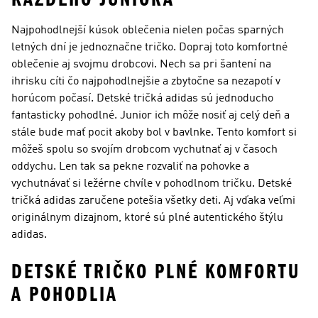
Najpohodlnejší kúsok oblečenia nielen počas sparných
letných dní je jednoznačne tričko. Dopraj toto komfortné
oblečenie aj svojmu drobcovi. Nech sa pri šantení na
ihrisku cíti čo najpohodlnejšie a zbytočne sa nezapotí v
horúcom počasí. Detské tričká adidas sú jednoducho
fantasticky pohodlné. Junior ich môže nosiť aj celý deň a
stále bude mať pocit akoby bol v bavlnke. Tento komfort si
môžeš spolu so svojím drobcom vychutnať aj v časoch
oddychu. Len tak sa pekne rozvaliť na pohovke a
vychutnávať si ležérne chvíle v pohodlnom tričku. Detské
tričká adidas zaručene potešia všetky deti. Aj vďaka veľmi
originálnym dizajnom, ktoré sú plné autentického štýlu
adidas.
DETSKÉ TRIČKO PLNÉ KOMFORTU
A POHODLIA