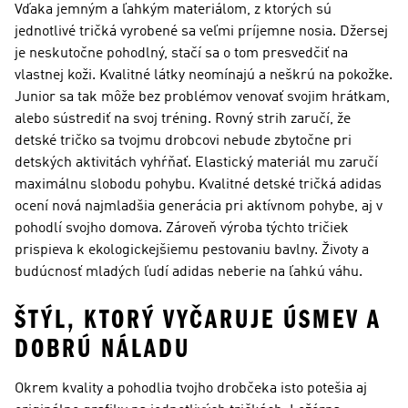
Vďaka jemným a ľahkým materiálom, z ktorých sú
jednotlivé tričká vyrobené sa veľmi príjemne nosia. Džersej
je neskutočne pohodlný, stačí sa o tom presvedčiť na
vlastnej koži. Kvalitné látky neomínajú a neškrú na pokožke.
Junior sa tak môže bez problémov venovať svojim hrátkam,
alebo sústrediť na svoj tréning. Rovný strih zaručí, že
detské tričko sa tvojmu drobcovi nebude zbytočne pri
detských aktivitách vyhŕňať. Elastický materiál mu zaručí
maximálnu slobodu pohybu. Kvalitné detské tričká adidas
ocení nová najmladšia generácia pri aktívnom pohybe, aj v
pohodlí svojho domova. Zároveň výroba týchto tričiek
prispieva k ekologickejšiemu pestovaniu bavlny. Životy a
budúcnosť mladých ľudí adidas neberie na ľahkú váhu.
ŠTÝL, KTORÝ VYČARUJE ÚSMEV A
DOBRÚ NÁLADU
Okrem kvality a pohodlia tvojho drobčeka isto potešia aj