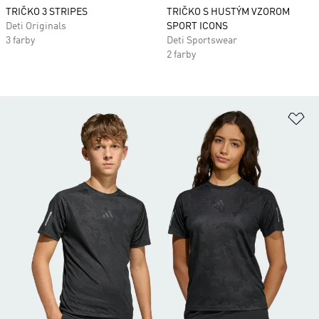
TRIČKO 3 STRIPES
TRIČKO S HUSTÝM VZOROM
Deti Originals
SPORT ICONS
3 farby
Deti Sportswear
2 farby
Pr