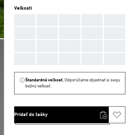
Veľkosti
AAA
AAA
AAA
AAA
AAA
AAA
AAA
AAA
AAA
AAA
AAA
AAA
AAA
AAA
AAA
AAA
AAA
AAA
AAA
AAA
Štandardná veľkosť.
Odporúčame objednať si svoju
bežnú veľkosť.
Pridať do tašky