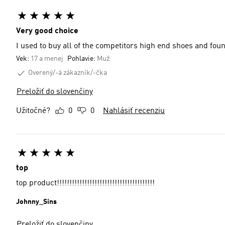
Very good choice
I used to buy all of the competitors high end shoes and foun
Vek:
17 a menej
Pohlavie:
Muž
Overený/-á zákazník/-čka
Preložiť do slovenčiny
Užitočné?
0
0
Nahlásiť recenziu
top
top product!!!!!!!!!!!!!!!!!!!!!!!!!!!!!!!!!!!!!!!
Johnny_Sins
Preložiť do slovenčiny