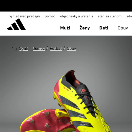
vyhľadávač predajní
pomoc
objednávky a vrátenia
staň sa členom
adi
Muži
Ženy
Deti
Obuv
/
/
Späť
Domov
Futbal
Obuv