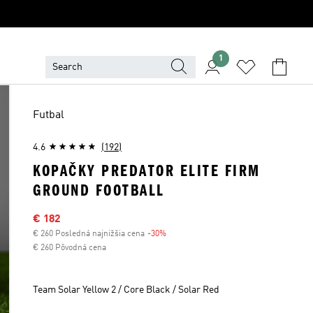
1
Futbal
4.6
(192)
KOPAČKY PREDATOR ELITE FIRM
GROUND FOOTBALL
Výpredajová cena
€ 182
€ 260 Posledná najnižšia cena
-30%
Zľava
€ 260 Pôvodná cena
Team Solar Yellow 2 / Core Black / Solar Red