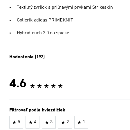
Textilný zvršok s priľnavými prvkami Strikeskin
Golierik adidas PRIMEKNIT
Hybridtouch 2.0 na špičke
Hodnotenia (192)
4.6
Filtrovať podľa hviezdičiek
5
4
3
2
1