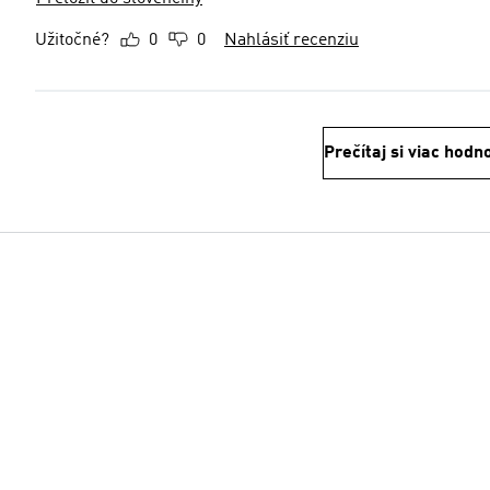
Užitočné?
0
0
Nahlásiť recenziu
Prečítaj si viac hodn