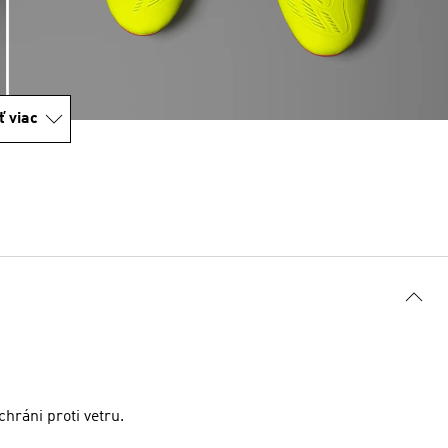
ť viac
hráni proti vetru.