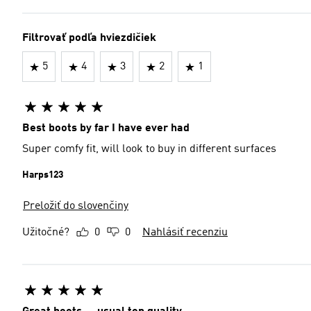
Filtrovať podľa hviezdičiek
5
4
3
2
1
Best boots by far I have ever had
Super comfy fit, will look to buy in different surfaces
Harps123
Preložiť do slovenčiny
Užitočné?
0
0
Nahlásiť recenziu