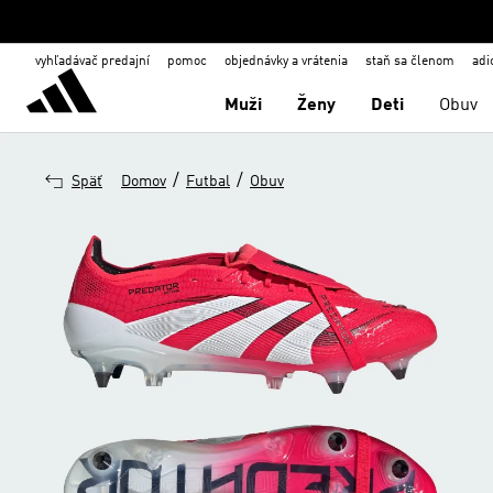
vyhľadávač predajní
pomoc
objednávky a vrátenia
staň sa členom
adi
Muži
Ženy
Deti
Obuv
/
/
Späť
Domov
Futbal
Obuv