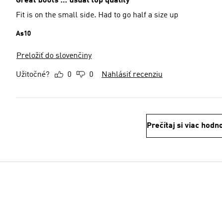
Great boots … usual top quality
Fit is on the small side. Had to go half a size up
As10
Preložiť do slovenčiny
Užitočné?
0
0
Nahlásiť recenziu
Prečítaj si viac hodn