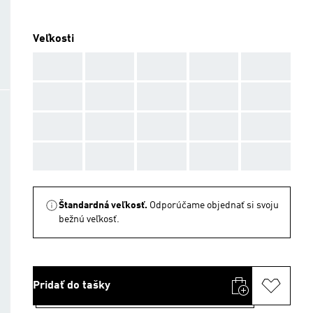
Veľkosti
AAA
AAA
AAA
AAA
AAA
AAA
AAA
AAA
AAA
AAA
AAA
AAA
AAA
AAA
AAA
AAA
AAA
AAA
AAA
AAA
Štandardná veľkosť.
Odporúčame objednať si svoju
bežnú veľkosť.
Pridať do tašky