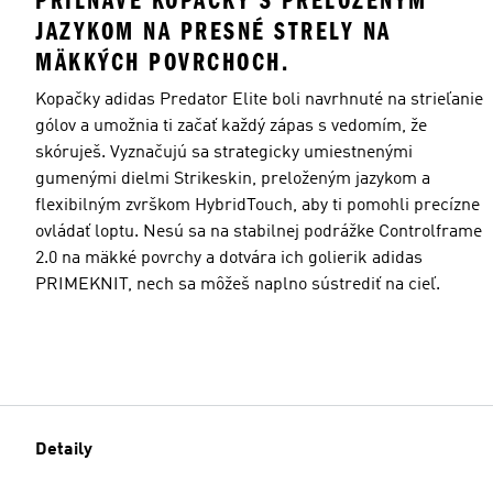
PRIĽNAVÉ KOPAČKY S PRELOŽENÝM
JAZYKOM NA PRESNÉ STRELY NA
MÄKKÝCH POVRCHOCH.
Kopačky adidas Predator Elite boli navrhnuté na strieľanie
gólov a umožnia ti začať každý zápas s vedomím, že
skóruješ. Vyznačujú sa strategicky umiestnenými
gumenými dielmi Strikeskin, preloženým jazykom a
flexibilným zvrškom HybridTouch, aby ti pomohli precízne
ovládať loptu. Nesú sa na stabilnej podrážke Controlframe
2.0 na mäkké povrchy a dotvára ich golierik adidas
PRIMEKNIT, nech sa môžeš naplno sústrediť na cieľ.
Detaily