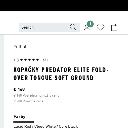
1
Futbal
4.8
(41)
KOPAČKY PREDATOR ELITE FOLD-
OVER TONGUE SOFT GROUND
Aktuálna cena
€ 168
€ 140 Posledná najnižšia cena
€ 280 Pôvodná cena
Farby
Lucid Red / Cloud White / Core Black