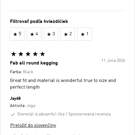
Filtrovať podľa hviezdičiek
5
4
3
2
1
11. júna 2026
Fab all round kegging
Farba:
Black
Great fit and material is wonderful true to size and
perfect length
Jay68
Aktivita:
Joga
Overený/-á zákazník/-čka
Sponzorovaná recenzia
Preložiť do slovenčiny