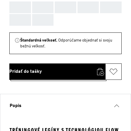
AAA
AAA
AAA
AAA
AAA
AAA
AAA
Štandardná veľkosť.
Odporúčame objednať si svoju
bežnú veľkosť.
Pridať do tašky
Popis
TRÉNINGOVÉ LEGÍNY S TECHNOLÓGIOU FLOW