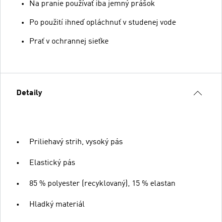
Na pranie používať iba jemný prášok
Po použití ihneď opláchnuť v studenej vode
Prať v ochrannej sieťke
Detaily
Priliehavý strih, vysoký pás
Elastický pás
85 % polyester (recyklovaný), 15 % elastan
Hladký materiál