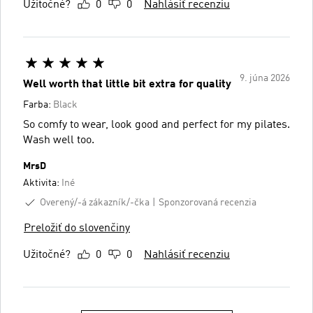
Užitočné?
0
0
Nahlásiť recenziu
9. júna 2026
Well worth that little bit extra for quality
Farba:
Black
So comfy to wear, look good and perfect for my pilates.
Wash well too.
MrsD
Aktivita:
Iné
Overený/-á zákazník/-čka
Sponzorovaná recenzia
Preložiť do slovenčiny
Užitočné?
0
0
Nahlásiť recenziu