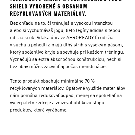
SHIELD VYROBENÉ S OBSAHOM
RECYKLOVANÝCH MATERIÁLOV.
Bez ohľadu na to, či trénuješ s vysokou intenzitou
alebo si vychutnávaš jogu, tieto legíny adidas s tebou
udržia krok. Vďaka úprave AEROREADY ťa udržia
v suchu a pohodlí a majú dlhý strih s vysokým pásom,
ktorý spoľahlivo kryje a spevňuje pri každom tréningu.
Vyznačujú sa extra absorpčnou konštrukciou, nech si
bez obáv môžeš zacvičiť aj počas menštruácie.
Tento produkt obsahuje minimálne 70 %
recyklovaných materiálov. Opätovné využitie materiálov
nám pomáha redukovať odpad, menej sa spoliehať na
vyčerpateľné zdroje a znižovať uhlíkovú stopu
produktov, ktoré vyrábame.