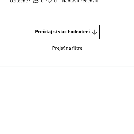
Užitočné?
0
0
Nahlásiť recenziu
Prečítaj si viac hodnotení
Prejsť na filtre