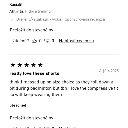
KasiaB
Aktivita:
Fitko a tréning
Overený/-á zákazník/-čka
Sponzorovaná recenzia
Preložiť do slovenčiny
Užitočné?
0
0
Nahlásiť recenziu
6. júla 2025
really love these shorts
think I messed up on size choice as they roll down a
bit during badminton but tbh I love the compressive fit
so will keep wearing them
bleached
Preložiť do slovenčiny