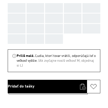
AAA
AAA
AAA
AAA
AAA
AAA
AAA
AAA
AAA
AAA
AAA
AAA
AAA
AAA
AAA
AAA
AAA
AAA
Príliš malé.
Ľudia, ktorí tovar vrátili, odporúčajú ísť o
veľkosť vyššie.
(Ak zvyčajne nosíš veľkosť M, objednaj
si L)
Pridať do tašky