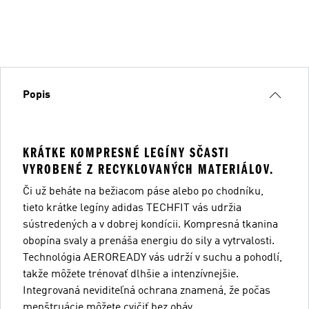
Popis
KRÁTKE KOMPRESNÉ LEGÍNY SČASTI
VYROBENÉ Z RECYKLOVANÝCH MATERIÁLOV.
Či už beháte na bežiacom páse alebo po chodníku,
tieto krátke legíny adidas TECHFIT vás udržia
sústredených a v dobrej kondícii. Kompresná tkanina
obopína svaly a prenáša energiu do sily a vytrvalosti.
Technológia AEROREADY vás udrží v suchu a pohodlí,
takže môžete trénovať dlhšie a intenzívnejšie.
Integrovaná neviditeľná ochrana znamená, že počas
menštruácie môžete cvičiť bez obáv.