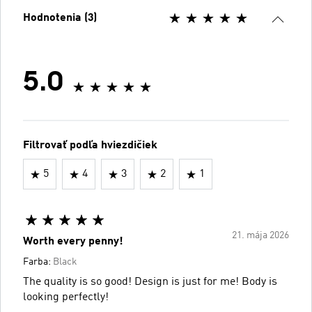
Hodnotenia (3)
5.0
Filtrovať podľa hviezdičiek
5
4
3
2
1
21. mája 2026
Worth every penny!
Farba:
Black
The quality is so good! Design is just for me! Body is
looking perfectly!