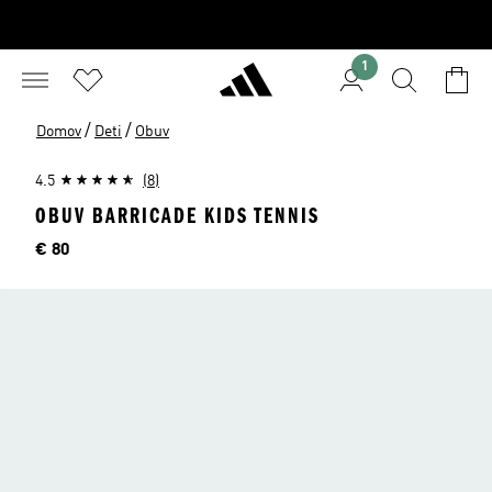
1
/
/
Domov
Deti
Obuv
4.5
(8)
OBUV BARRICADE KIDS TENNIS
Cena
€ 80