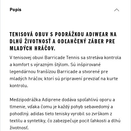
Popis
TENISOVÁ OBUV S PODRÁŽKOU ADIWEAR NA
DLHÚ ŽIVOTNOSŤ A ODĽAHČENÝ ZÁBER PRE
MLADÝCH HRÁČOV.
V tenisovej obuvi Barricade Tennis sa stretáva kontrola
a komfort s výrazným štýlom. Sú inšpirované
legendárnou franšízou Barricade a stvorené pre
mladých hráčov, ktorí sú pripravení prevziať na kurte
kontrolu.
Medzipodrážka Adiprene dodáva spoľahlivú oporu a
tlmenie, vďaka čomu je každý pohyb sebavedomý a
pohodlný. adidas tieto tenisky vyrobil so zvrškom z
textilu a syntetiky, čo zabezpečuje pocit ľahkosti a dlhú
životnosť.