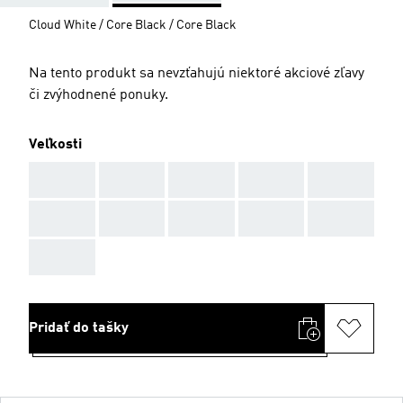
Cloud White / Core Black / Core Black
Na tento produkt sa nevzťahujú niektoré akciové zľavy
či zvýhodnené ponuky.
Veľkosti
AAA
AAA
AAA
AAA
AAA
AAA
AAA
AAA
AAA
AAA
AAA
Pridať do tašky