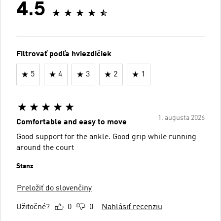
4.5
Filtrovať podľa hviezdičiek
5
4
3
2
1
1. augusta 2026
Comfortable and easy to move
Good support for the ankle. Good grip while running
around the court
Stanz
Preložiť do slovenčiny
Užitočné?
0
0
Nahlásiť recenziu