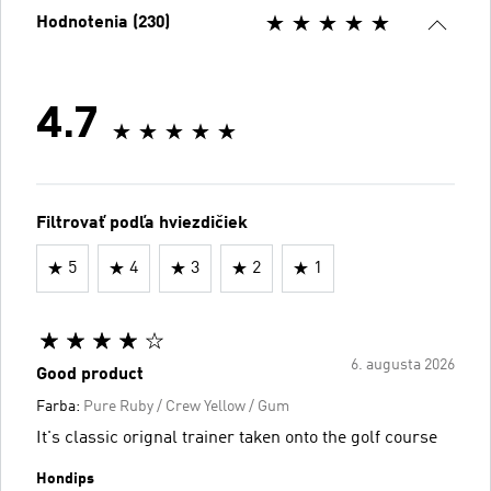
Hodnotenia (230)
4.7
Filtrovať podľa hviezdičiek
5
4
3
2
1
6. augusta 2026
Good product
Farba:
Pure Ruby / Crew Yellow / Gum
It's classic orignal trainer taken onto the golf course
Hondips