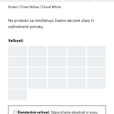
Green / Crew Yellow / Cloud White
Na produkt sa nevzťahujú žiadne akciové zľavy či
zvýhodnené ponuky.
Veľkosti
AAA
AAA
AAA
AAA
AAA
AAA
AAA
AAA
AAA
AAA
AAA
AAA
AAA
AAA
AAA
AAA
AAA
AAA
AAA
AAA
AAA
Štandardná veľkosť.
Odporúčame objednať si svoju