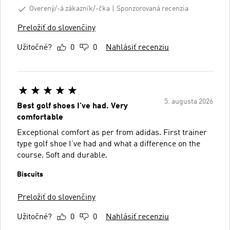
Overený/-á zákazník/-čka
Sponzorovaná recenzia
Preložiť do slovenčiny
Užitočné?
0
0
Nahlásiť recenziu
5. augusta 2026
Best golf shoes I’ve had. Very
comfortable
Exceptional comfort as per from adidas. First trainer
type golf shoe I’ve had and what a difference on the
course. Soft and durable.
Biscuits
Preložiť do slovenčiny
Užitočné?
0
0
Nahlásiť recenziu