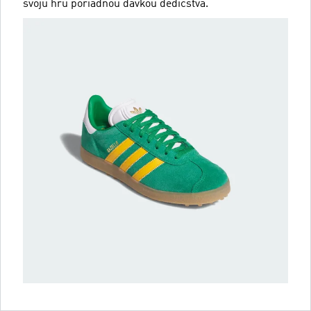
svoju hru poriadnou dávkou dedičstva.