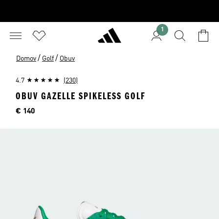
1
/
/
Domov
Golf
Obuv
4.7
(230)
OBUV GAZELLE SPIKELESS GOLF
Cena
€ 140