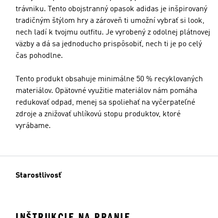
trávniku. Tento obojstranný opasok adidas je inšpirovaný
tradičným štýlom hry a zároveň ti umožní vybrať si look,
nech ladí k tvojmu outfitu. Je vyrobený z odolnej plátnovej
väzby a dá sa jednoducho prispôsobiť, nech ti je po celý
čas pohodlne.
Tento produkt obsahuje minimálne 50 % recyklovaných
materiálov. Opätovné využitie materiálov nám pomáha
redukovať odpad, menej sa spoliehať na vyčerpateľné
zdroje a znižovať uhlíkovú stopu produktov, ktoré
vyrábame.
Starostlivosť
INŠTRUKCIE NA PRANIE