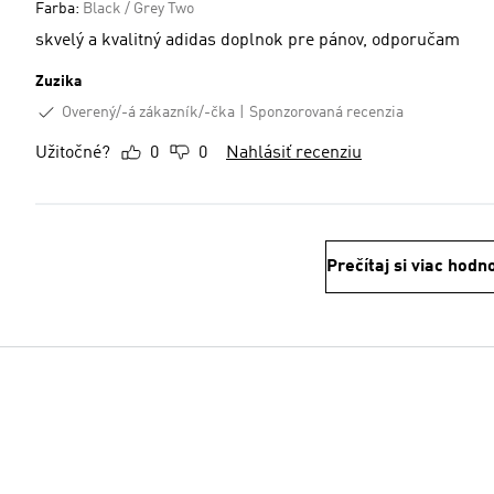
Farba:
Black / Grey Two
skvelý a kvalitný adidas doplnok pre pánov, odporučam
Zuzika
Overený/-á zákazník/-čka
Sponzorovaná recenzia
Užitočné?
0
0
Nahlásiť recenziu
Prečítaj si viac hodn