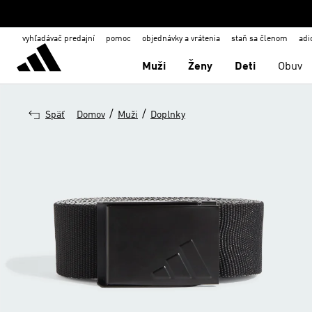
vyhľadávač predajní
pomoc
objednávky a vrátenia
staň sa členom
adi
Muži
Ženy
Deti
Obuv
/
/
Späť
Domov
Muži
Doplnky