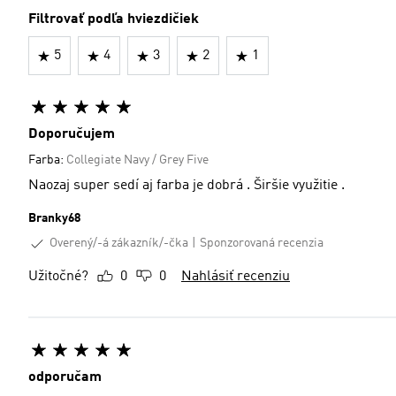
Filtrovať podľa hviezdičiek
5
4
3
2
1
Doporučujem
Farba:
Collegiate Navy / Grey Five
Naozaj super sedí aj farba je dobrá . Širšie využitie .
Branky68
Overený/-á zákazník/-čka
Sponzorovaná recenzia
Užitočné?
0
0
Nahlásiť recenziu
odporučam