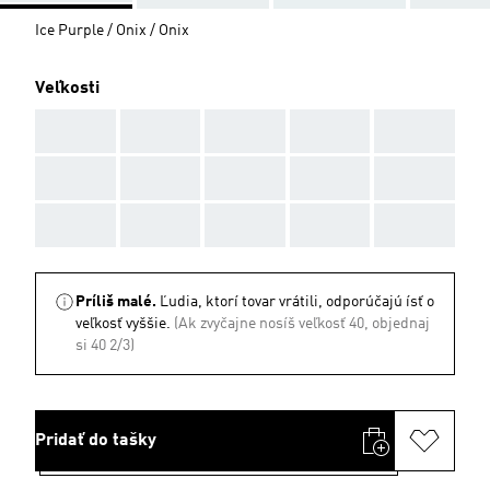
Ice Purple / Onix / Onix
Veľkosti
AAA
AAA
AAA
AAA
AAA
AAA
AAA
AAA
AAA
AAA
AAA
AAA
AAA
AAA
AAA
Príliš malé.
Ľudia, ktorí tovar vrátili, odporúčajú ísť o
veľkosť vyššie.
(Ak zvyčajne nosíš veľkosť 40, objednaj
si 40 2/3)
Pridať do tašky