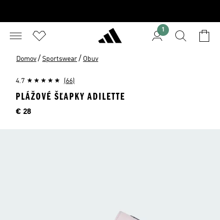
1
/
/
Domov
Sportswear
Obuv
4.7
(66)
PLÁŽOVÉ ŠĽAPKY ADILETTE
Cena
€ 28