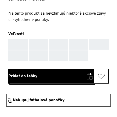
Na tento produkt sa nevzťahujú niektoré akciové zľavy
či zvýhodnené ponuky.
Veľkosti
AAA
AAA
AAA
AAA
AAA
AAA
AAA
AAA
AAA
Pridať do tašky
Nakupuj futbalové ponožky