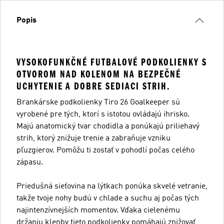
Popis
VYSOKOFUNKČNÉ FUTBALOVÉ PODKOLIENKY S
OTVOROM NAD KOLENOM NA BEZPEČNÉ
UCHYTENIE A DOBRE SEDIACI STRIH.
Brankárske podkolienky Tiro 26 Goalkeeper sú
vyrobené pre tých, ktorí s istotou ovládajú ihrisko.
Majú anatomický tvar chodidla a ponúkajú priliehavý
strih, ktorý znižuje trenie a zabraňuje vzniku
pľuzgierov. Pomôžu ti zostať v pohodlí počas celého
zápasu.
Priedušná sieťovina na lýtkach ponúka skvelé vetranie,
takže tvoje nohy budú v chlade a suchu aj počas tých
najintenzívnejších momentov. Vďaka cielenému
držaniu klenby tieto podkolienky pomáhajú znižovať