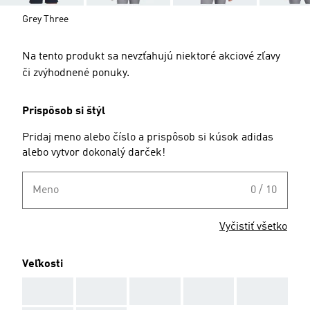
Grey Three
Na tento produkt sa nevzťahujú niektoré akciové zľavy
či zvýhodnené ponuky.
Prispôsob si štýl
Pridaj meno alebo číslo a prispôsob si kúsok adidas
alebo vytvor dokonalý darček!
Meno
0 / 10
Vyčistiť všetko
Veľkosti
AAA
AAA
AAA
AAA
AAA