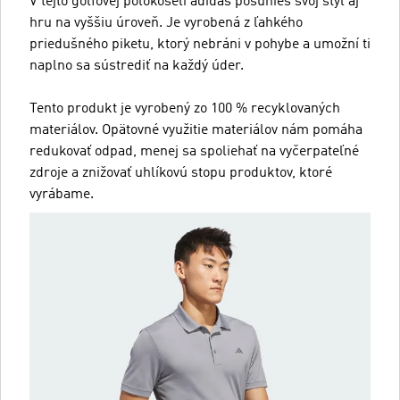
V tejto golfovej polokošeli adidas posunieš svoj štýl aj
hru na vyššiu úroveň. Je vyrobená z ľahkého
priedušného piketu, ktorý nebráni v pohybe a umožní ti
naplno sa sústrediť na každý úder.
Tento produkt je vyrobený zo 100 % recyklovaných
materiálov. Opätovné využitie materiálov nám pomáha
redukovať odpad, menej sa spoliehať na vyčerpateľné
zdroje a znižovať uhlíkovú stopu produktov, ktoré
vyrábame.