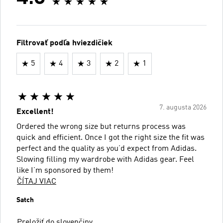
Filtrovať podľa hviezdičiek
5
4
3
2
1
7. augusta 2026
Excellent!
Ordered the wrong size but returns process was
quick and efficient. Once I got the right size the fit was
perfect and the quality as you’d expect from Adidas.
Slowing filling my wardrobe with Adidas gear. Feel
like I’m sponsored by them!
ČÍTAJ VIAC
Satch
Preložiť do slovenčiny