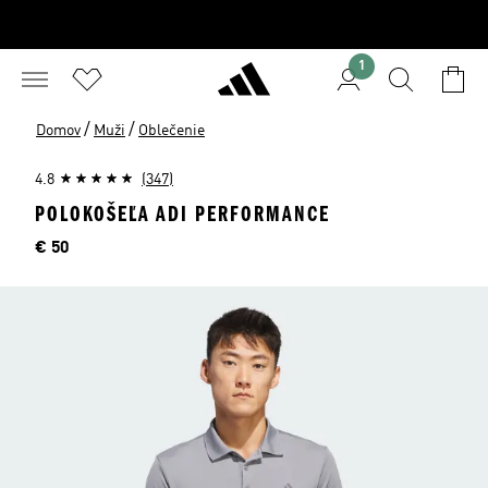
1
/
/
Domov
Muži
Oblečenie
4.8
(347)
POLOKOŠEĽA ADI PERFORMANCE
Cena
€ 50