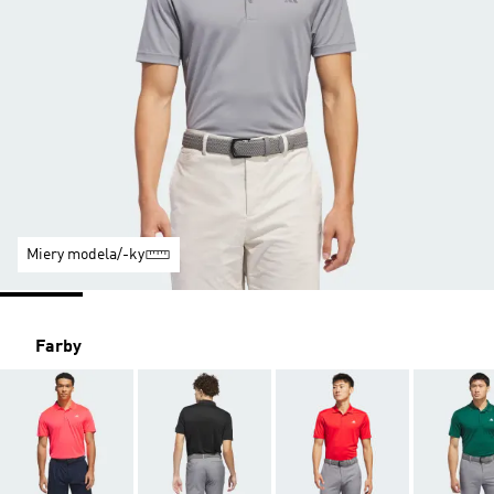
Miery modela/-ky
Farby